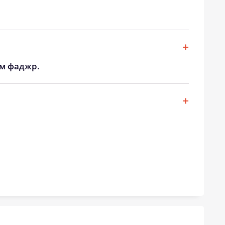
19:56
21:21
19:55
21:19
19:53
21:17
ом фаджр.
19:51
21:15
19:50
21:13
19:48
21:11
19:46
21:09
19:45
21:07