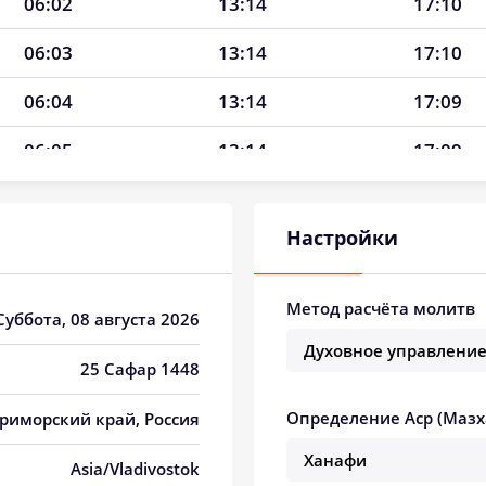
06:02
13:14
17:10
06:03
13:14
17:10
06:04
13:14
17:09
06:05
13:14
17:09
06:06
13:13
17:08
Настройки
06:07
13:13
17:08
06:08
13:13
17:07
Метод расчёта молитв
 Суббота, 08 августа 2026
06:09
13:13
17:07
25 Сафар 1448
06:10
13:13
17:06
Определение Аср (Мазх
риморский край, Россия
06:11
13:13
17:05
Asia/Vladivostok