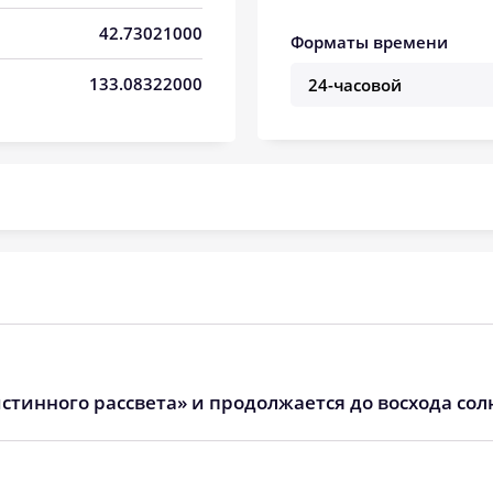
06:13
13:12
17:05
42.73021000
Форматы времени
06:14
13:12
17:04
133.08322000
06:15
13:12
17:03
06:16
13:12
17:03
06:17
13:12
17:02
06:18
13:11
17:01
06:19
13:11
17:00
06:20
13:11
17:00
стинного рассвета» и продолжается до восхода сол
06:21
13:11
16:59
06:22
13:10
16:58