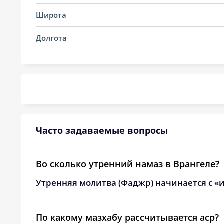
14, Пт
04:38
Широта
15, Сб
04:39
Долгота
16, Вс
04:41
17, Пн
04:42
18, Вт
04:44
19, Ср
04:45
Часто задаваемые вопросы
20, Чт
04:47
21, Пт
04:48
Во сколько утренний намаз в Врангеле?
Утренняя молитва (Фаджр) начинается с «и
22, Сб
04:49
23, Вс
04:51
По какому мазхабу рассчитывается аср?