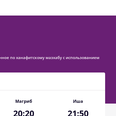
вленное по ханафитскому мазхабу с использованием
Магриб
Иша
20:20
21:50