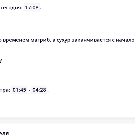
06:23
13:10
16:57
 сегодня:
17:08
.
06:24
13:10
16:56
06:25
13:10
16:55
о временем магриб, а сухур заканчивается с начал
06:27
13:09
16:54
06:28
13:09
16:53
?
06:29
13:09
16:52
06:30
13:08
16:51
тра:
01:45
-
04:28
.
06:31
13:08
16:51
еля