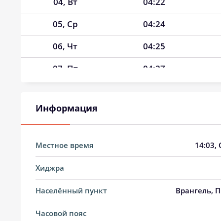
04, Вт
04:22
05, Ср
04:24
06, Чт
04:25
07, Пт
04:27
08, Сб
04:28
Информация
09, Вс
04:30
10, Пн
04:31
Местное время
14:03
,
11, Вт
04:33
Хиджра
12, Ср
04:34
Населённый пункт
Врангель, П
13, Чт
04:36
Часовой пояс