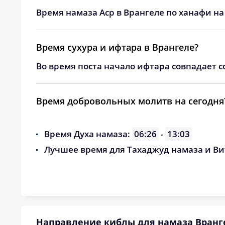
24, Пн
04:52
Время намаза Аср в Врангеле по ханафи на
25, Вт
04:54
Время сухура и ифтара в Врангеле?
26, Ср
04:55
Во время поста начало ифтара совпадает с
27, Чт
04:57
28, Пт
04:58
Время добровольных молитв на сегодня
29, Сб
05:00
Время Духа намаза:
06:26
-
13:03
30, Вс
05:01
Лучшее время для Тахаджуд намаза и Ви
31, Пн
05:02
Направление киблы для намаза Вранг