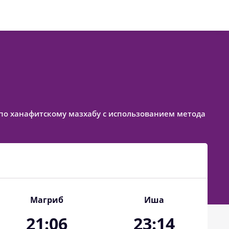
ое по ханафитскому мазхабу с использованием метода
Магриб
Иша
21:06
23:14