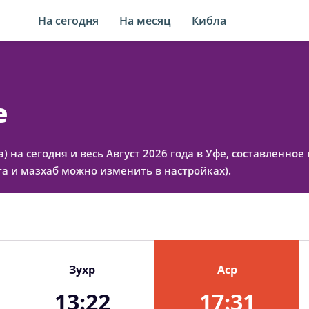
На сегодня
На месяц
Кибла
е
а) на сегодня и весь Август 2026 года в Уфе, составленн
а и мазхаб можно изменить в настройках).
Зухр
Аср
13:22
17:31