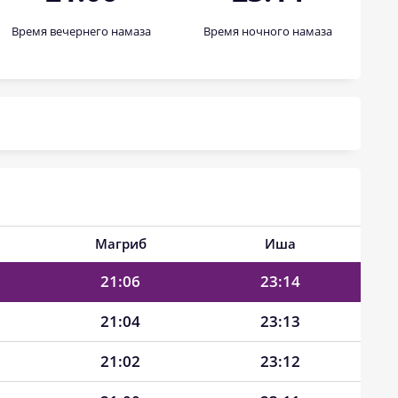
Время вечернего намаза
Время ночного намаза
21:18
23:20
21:16
23:19
21:14
23:18
21:12
23:17
21:10
23:16
21:08
23:15
Магриб
Иша
21:06
23:14
21:04
23:13
21:02
23:12