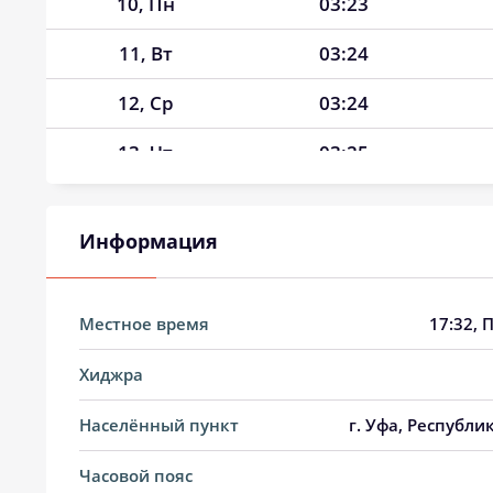
10, Пн
03:23
11, Вт
03:24
12, Ср
03:24
13, Чт
03:25
14, Пт
03:26
Информация
15, Сб
03:29
16, Вс
03:33
Местное время
17:32
, 
17, Пн
03:36
Хиджра
18, Вт
03:40
Населённый пункт
г. Уфа, Республи
19, Ср
03:43
Часовой пояс