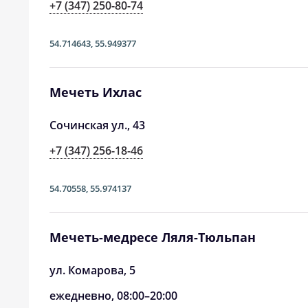
30, Вс
04:16
+7 (347) 250-80-74
31, Пн
04:19
54.714643
,
55.949377
Мечеть Ихлас
Сочинская ул., 43
+7 (347) 256-18-46
54.70558
,
55.974137
Мечеть-медресе Ляля-Тюльпан
ул. Комарова, 5
ежедневно, 08:00–20:00