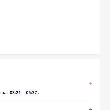
нца:
03:21
-
05:37
.