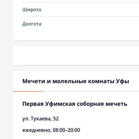
20, Чт
03:46
Широта
21, Пт
03:49
Долгота
22, Сб
03:53
23, Вс
03:56
24, Пн
03:59
25, Вт
04:02
Мечети и молельные комнаты Уфы
26, Ср
04:05
27, Чт
04:08
Первая Уфимская соборная мечеть
28, Пт
04:11
ул. Тукаева, 52
29, Сб
04:14
ежедневно, 08:00–20:00