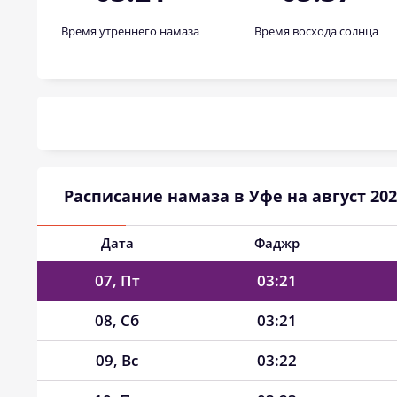
Время утреннего намаза
Время восхода солнца
01, Сб
03:16
02, Вс
03:17
03, Пн
03:17
04, Вт
03:18
Расписание намаза в Уфе на август 202
05, Ср
03:19
06, Чт
03:20
Дата
Фаджр
07, Пт
03:21
08, Сб
03:21
09, Вс
03:22