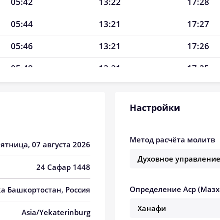
05:42
13:22
17:28
05:44
13:21
17:27
05:46
13:21
17:26
05:48
13:21
17:25
05:49
13:21
17:24
Настройки
05:51
13:21
17:23
05:53
13:20
17:21
Метод расчёта молитв
Пятница, 07 августа 2026
05:55
13:20
17:20
24 Сафар 1448
05:57
13:20
17:19
Определение Аср (Мазх
ка Башкортостан, Россия
05:59
13:20
17:18
Asia/Yekaterinburg