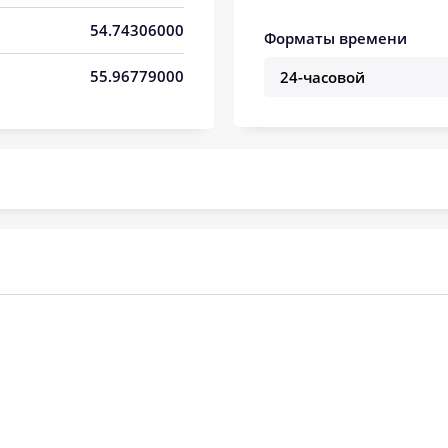
06:00
13:20
17:16
54.74306000
Форматы времени
06:02
13:19
17:15
55.96779000
06:04
13:19
17:14
06:06
13:19
17:13
06:08
13:19
17:11
06:10
13:18
17:10
06:11
13:18
17:08
06:13
13:18
17:07
06:15
13:17
17:05
06:17
13:17
17:04