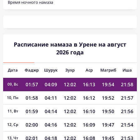
Время ночного намаза
01:52
03:57
12:03
16:19
20:08
22:05
03, Пн
01:53
03:59
12:03
16:18
20:06
22:04
04, Вт
01:54
04:01
12:03
16:17
20:04
22:03
05, Ср
Расписание намаза в Урене на август
01:55
04:03
12:03
16:16
20:01
22:02
06, Чт
2026 года
01:56
04:05
12:03
16:15
19:59
22:01
07, Пт
Дата
Фаджр
Шурук
Зухр
Аср
Магриб
Иша
01:56
04:07
12:03
16:14
19:57
21:59
08, Сб
01:57
04:09
12:02
16:13
19:54
21:58
09, Вс
01:58
04:11
12:02
16:12
19:52
21:57
10, Пн
01:59
04:14
12:02
16:10
19:50
21:56
11, Вт
02:00
04:16
12:02
16:09
19:47
21:54
12, Ср
02:01
04:18
12:02
16:08
19:45
21:53
13, Чт