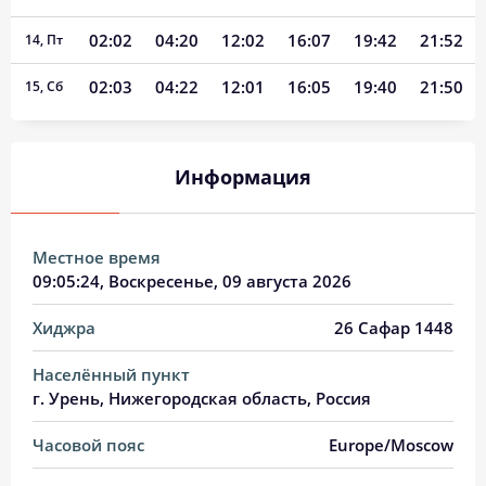
02:02
04:20
12:02
16:07
19:42
21:52
14, Пт
02:03
04:22
12:01
16:05
19:40
21:50
15, Сб
02:04
04:24
12:01
16:04
19:37
21:49
16, Вс
Информация
02:04
04:26
12:01
16:03
19:35
21:48
17, Пн
02:05
04:28
12:01
16:01
19:32
21:46
18, Вт
Местное время
02:06
04:30
12:01
16:00
19:30
21:45
19, Ср
09:05:24
, Воскресенье, 09 августа 2026
02:07
04:32
12:00
15:59
19:27
21:43
20, Чт
Хиджра
26 Сафар 1448
02:08
04:35
12:00
15:57
19:24
21:42
21, Пт
Населённый пункт
г. Урень, Нижегородская область, Россия
02:09
04:37
12:00
15:56
19:22
21:38
22, Сб
Часовой пояс
Europe/Moscow
02:11
04:39
12:00
15:54
19:19
21:33
23, Вс