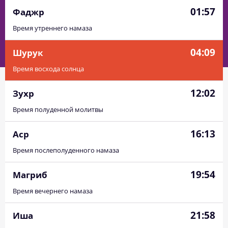
01:57
Фаджр
Время утреннего намаза
04:09
Шурук
Время восхода солнца
12:02
Зухр
Время полуденной молитвы
16:13
Аср
Время послеполуденного намаза
19:54
Магриб
01:50
03:53
12:03
16:21
20:12
22:08
01, Сб
Время вечернего намаза
01:51
03:55
12:03
16:20
20:10
22:06
02, Вс
21:58
Иша