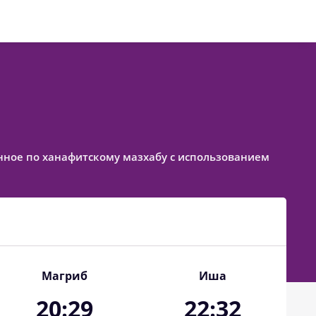
ленное по ханафитскому мазхабу с использованием
Магриб
Иша
20:29
22:32