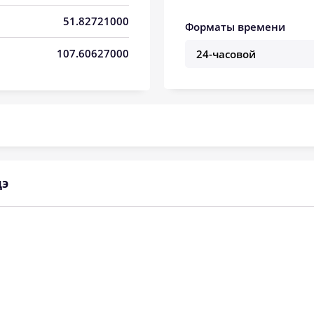
05:32
12:54
16:55
51.82721000
Форматы времени
05:34
12:54
16:54
107.60627000
05:35
12:54
16:53
05:37
12:54
16:52
05:38
12:54
16:51
05:40
12:53
16:50
дэ
05:42
12:53
16:48
05:43
12:53
16:47
05:45
12:53
16:46
05:47
12:52
16:45