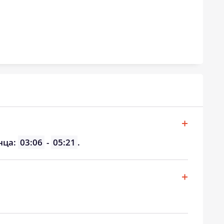
19:55
21:42
19:53
21:39
19:51
21:36
19:48
21:33
19:46
21:30
19:44
21:27
19:42
21:24
нца:
03:06
-
05:21
.
19:40
21:22