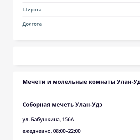
14, Пт
03:26
Широта
15, Сб
03:29
Долгота
16, Вс
03:32
17, Пн
03:34
18, Вт
03:37
19, Ср
03:40
Мечети и молельные комнаты Улан-У
20, Чт
03:42
21, Пт
03:45
Соборная мечеть Улан-Удэ
22, Сб
03:47
ул. Бабушкина, 156А
23, Вс
03:50
ежедневно, 08:00–22:00