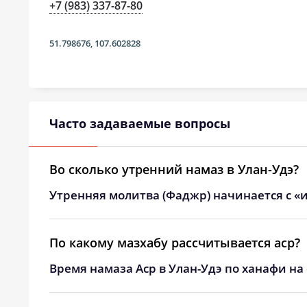
24, Пн
03:52
+7 (983) 337-87-80
25, Вт
03:55
51.798676
,
107.602828
26, Ср
03:57
27, Чт
04:00
Часто задаваемые вопросы
28, Пт
04:02
29, Сб
04:04
Во сколько утренний намаз в Улан-Удэ?
30, Вс
04:07
Утренняя молитва (Фаджр) начинается с «и
31, Пн
04:09
По какому мазхабу рассчитывается аср?
Время намаза Аср в Улан-Удэ по ханафи на