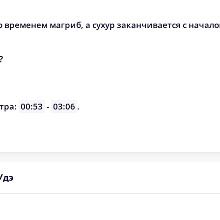
о временем магриб, а сухур заканчивается с начал
?
тра:
00:53
-
03:06
.
Удэ