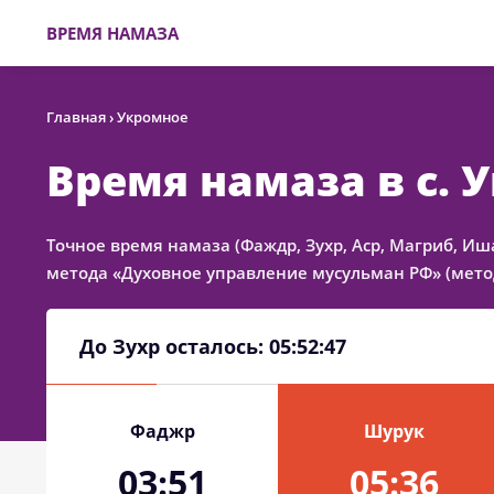
ВРЕМЯ НАМАЗА
Главная
›
Укромное
Время намаза в с. 
Точное время намаза (Фаждр, Зухр, Аср, Магриб, Иш
метода «Духовное управление мусульман РФ» (метод
До Зухр осталось:
05:52:47
Фаджр
Шурук
03:51
05:36