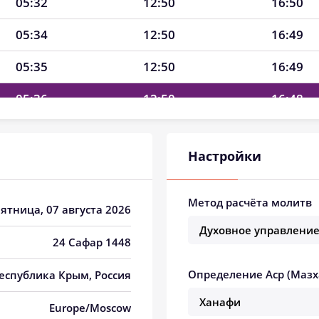
05:32
12:50
16:50
05:34
12:50
16:49
05:35
12:50
16:49
05:36
12:50
16:48
05:37
12:50
16:47
Настройки
05:38
12:50
16:47
05:39
12:49
16:46
Метод расчёта молитв
Пятница, 07 августа 2026
05:41
12:49
16:45
24 Сафар 1448
05:42
12:49
16:45
Определение Аср (Мазх
Республика Крым, Россия
05:43
12:49
16:44
Europe/Moscow