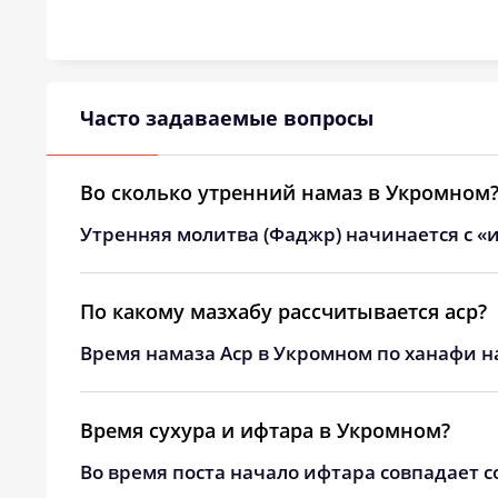
24, Пн
04:21
25, Вт
04:22
26, Ср
04:24
Часто задаваемые вопросы
27, Чт
04:25
Во сколько утренний намаз в Укромном
28, Пт
04:27
Утренняя молитва (Фаджр) начинается с «и
29, Сб
04:29
30, Вс
04:30
По какому мазхабу рассчитывается аср?
Время намаза Аср в Укромном по ханафи н
31, Пн
04:32
Время сухура и ифтара в Укромном?
Во время поста начало ифтара совпадает с