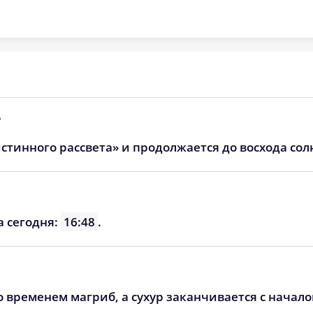
05:56
12:46
16:35
05:57
12:46
16:34
05:59
12:46
16:33
06:00
12:46
16:32
?
06:01
12:45
16:31
стинного рассвета» и продолжается до восхода сол
06:02
12:45
16:30
06:03
12:45
16:28
а сегодня:
16:48
.
06:05
12:44
16:27
о временем магриб, а сухур заканчивается с начал