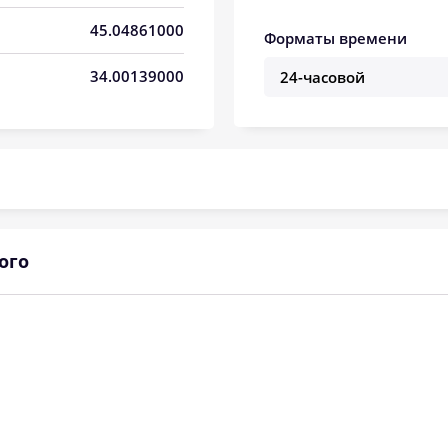
05:44
12:49
16:43
45.04861000
Форматы времени
05:45
12:49
16:42
34.00139000
05:47
12:48
16:42
05:48
12:48
16:41
05:49
12:48
16:40
05:50
12:48
16:39
ого
05:51
12:47
16:38
05:53
12:47
16:37
05:54
12:47
16:36
05:55
12:47
16:35