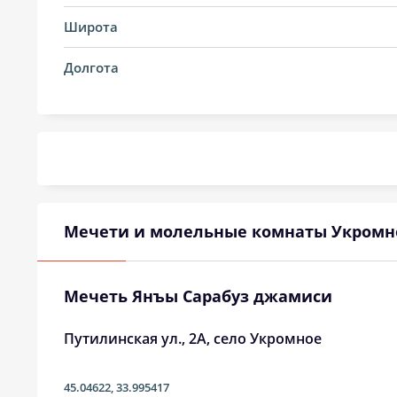
14, Пт
04:04
Широта
15, Сб
04:05
Долгота
16, Вс
04:07
17, Пн
04:09
18, Вт
04:11
19, Ср
04:12
Мечети и молельные комнаты Укромн
20, Чт
04:14
21, Пт
04:16
Мечеть Янъы Сарабуз джамиси
22, Сб
04:17
Путилинская ул., 2А, село Укромное
23, Вс
04:19
45.04622
,
33.995417