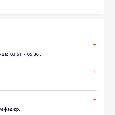
19:36
21:04
19:34
21:02
19:32
21:00
19:31
20:58
19:29
20:56
нца:
03:51
-
05:36
.
19:27
20:54
19:25
20:52
19:23
20:49
ом фаджр.