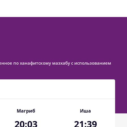
вленное по ханафитскому мазхабу с использованием
Магриб
Иша
20:03
21:39