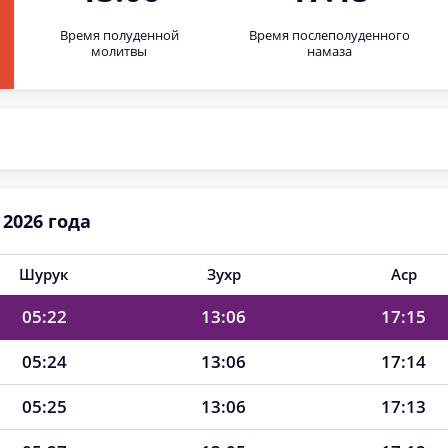
Время полуденной
Время послеполуденного
05:11
13:06
17:20
молитвы
намаза
05:13
13:06
17:19
05:15
13:06
17:18
05:17
13:06
17:17
2026 года
05:18
13:06
17:17
05:20
13:06
17:16
Шурук
Зухр
Аср
05:22
13:06
17:15
05:24
13:06
17:14
05:25
13:06
17:13