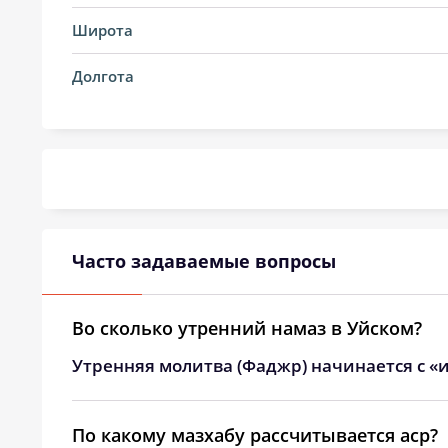
20, Чт
03:33
Широта
21, Пт
03:36
Долгота
22, Сб
03:40
23, Вс
03:43
24, Пн
03:46
25, Вт
03:48
Часто задаваемые вопросы
26, Ср
03:51
27, Чт
03:54
Во сколько утренний намаз в Уйском?
Утренняя молитва (Фаджр) начинается с «и
28, Пт
03:57
29, Сб
04:00
По какому мазхабу рассчитывается аср?