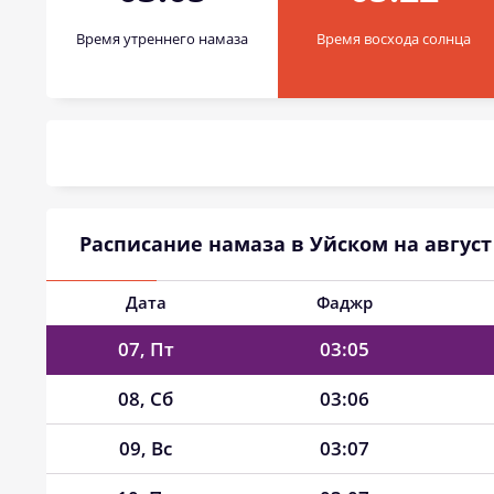
Время утреннего намаза
Время восхода солнца
01, Сб
03:01
02, Вс
03:01
03, Пн
03:02
04, Вт
03:03
Расписание намаза в Уйском на август 
05, Ср
03:04
06, Чт
03:04
Дата
Фаджр
07, Пт
03:05
08, Сб
03:06
09, Вс
03:07