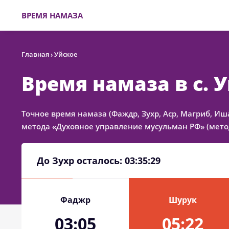
ВРЕМЯ НАМАЗА
Главная
›
Уйское
Время намаза в с. 
Точное время намаза (Фаждр, Зухр, Аср, Магриб, Иш
метода «Духовное управление мусульман РФ» (метод
До Зухр осталось:
03:35:29
Фаджр
Шурук
03:05
05:22