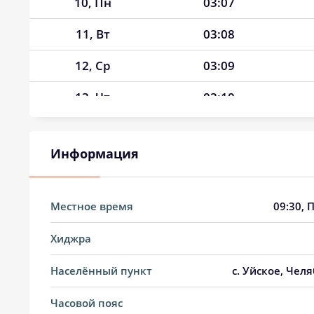
10, Пн
03:07
11, Вт
03:08
12, Ср
03:09
13, Чт
03:10
14, Пт
03:13
Информация
15, Сб
03:17
16, Вс
03:20
Местное время
09:30
, 
17, Пн
03:24
Хиджра
18, Вт
03:27
Населённый пункт
с. Уйское, Чел
19, Ср
03:30
Часовой пояс