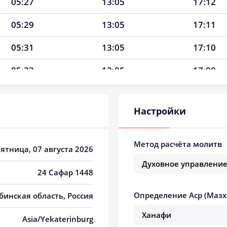
05:27
13:05
17:12
05:29
13:05
17:11
05:31
13:05
17:10
05:33
13:05
17:09
05:34
13:05
17:07
Настройки
05:36
13:05
17:06
05:38
13:04
17:05
Метод расчёта молитв
Пятница, 07 августа 2026
05:40
13:04
17:04
24 Сафар 1448
05:42
13:04
17:03
Определение Аср (Мазх
ябинская область, Россия
05:44
13:04
17:01
Asia/Yekaterinburg