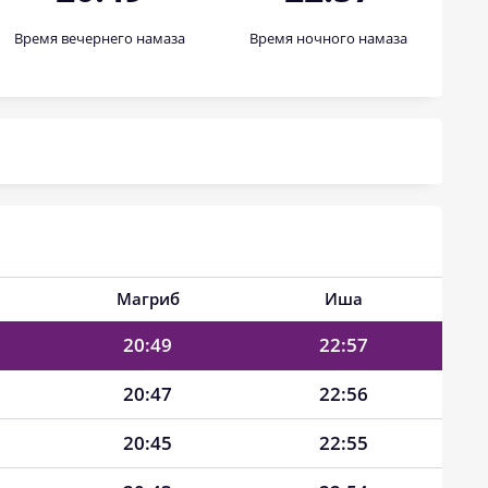
Время вечернего намаза
Время ночного намаза
21:00
23:03
20:59
23:02
20:57
23:01
20:55
23:00
20:53
22:59
20:51
22:58
Магриб
Иша
20:49
22:57
20:47
22:56
20:45
22:55