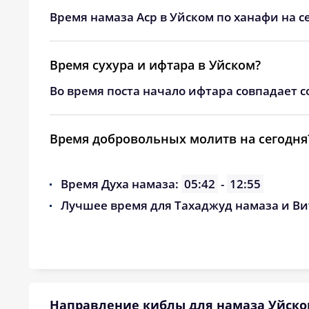
30, Вс
04:03
Время намаза Аср в Уйском по ханафи на с
31, Пн
04:05
Время сухура и ифтара в Уйском?
Во время поста начало ифтара совпадает с
Время добровольных молитв на сегодня
Время Духа намаза:
05:42
-
12:55
Лучшее время для Тахаджуд намаза и Ви
Направление киблы для намаза Уйско