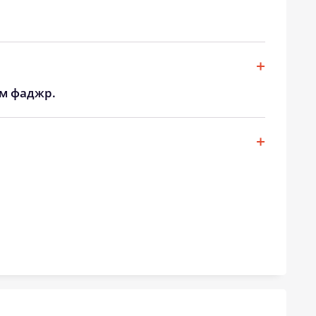
19:57
21:48
19:54
21:45
ом фаджр.