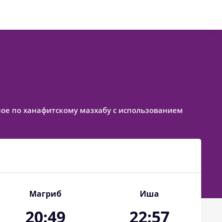
енное по ханафитскому мазхабу с использованием
Магриб
Иша
20:49
22:57