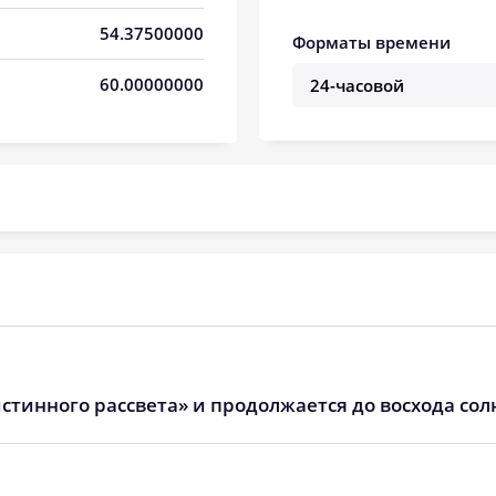
05:45
13:03
17:00
54.37500000
Форматы времени
05:47
13:03
16:59
60.00000000
05:49
13:03
16:58
05:51
13:03
16:56
05:53
13:02
16:55
05:54
13:02
16:54
05:56
13:02
16:52
05:58
13:02
16:51
стинного рассвета» и продолжается до восхода сол
06:00
13:01
16:49
06:02
13:01
16:48