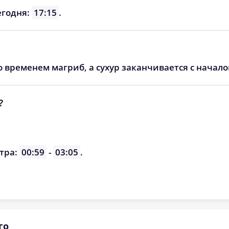
06:03
13:01
16:46
егодня:
17:15
.
06:05
13:00
16:45
о временем магриб, а сухур заканчивается с начал
?
тра:
00:59
-
03:05
.
го