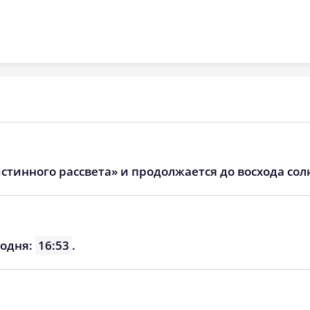
05:37
12:37
16:21
стинного рассвета» и продолжается до восхода сол
годня:
16:53
.