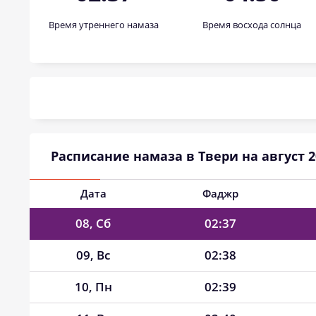
01, Сб
02:31
Время утреннего намаза
Время восхода солнца
02, Вс
02:32
03, Пн
02:33
04, Вт
02:34
05, Ср
02:35
Расписание намаза в Твери на август 2
06, Чт
02:36
07, Пт
02:36
Дата
Фаджр
08, Сб
02:37
09, Вс
02:38
10, Пн
02:39