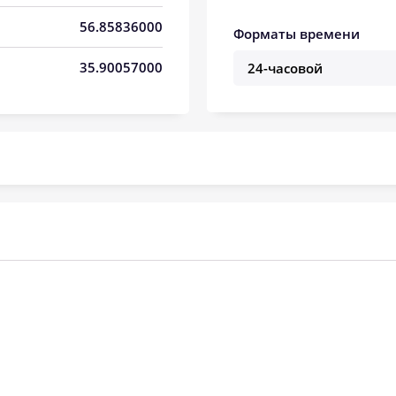
05:16
12:40
16:36
56.85836000
Форматы времени
05:18
12:39
16:35
35.90057000
05:20
12:39
16:33
05:22
12:39
16:32
05:24
12:39
16:31
05:26
12:38
16:29
05:28
12:38
16:27
05:30
12:38
16:26
05:32
12:37
16:24
05:35
12:37
16:23