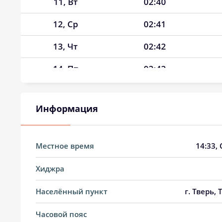
11, Вт
02:40
12, Ср
02:41
13, Чт
02:42
14, Пт
02:42
15, Сб
02:43
Информация
16, Вс
02:44
17, Пн
02:45
Местное время
14:33
,
18, Вт
02:46
Хиджра
19, Ср
02:47
Населённый пункт
г. Тверь,
20, Чт
02:48
Часовой пояс