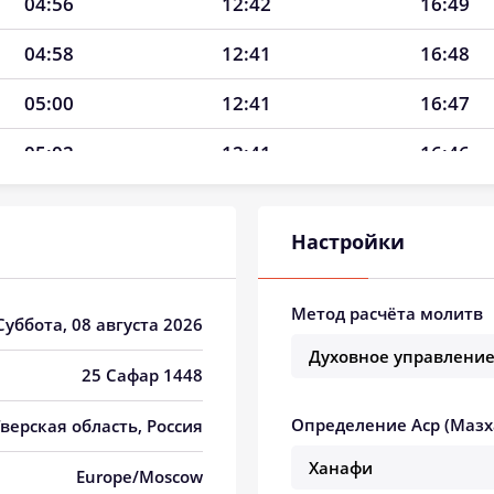
04:56
12:42
16:49
04:58
12:41
16:48
05:00
12:41
16:47
05:02
12:41
16:46
05:04
12:41
16:44
Настройки
05:06
12:41
16:43
05:08
12:41
16:42
Метод расчёта молитв
 Суббота, 08 августа 2026
05:10
12:40
16:41
25 Сафар 1448
05:12
12:40
16:39
Определение Аср (Мазх
 Тверская область, Россия
05:14
12:40
16:38
Europe/Moscow