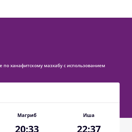
ное по ханафитскому мазхабу с использованием
Магриб
Иша
20:33
22:37