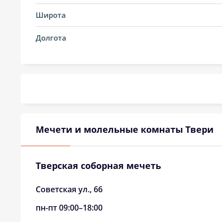
21, Пт
02:49
Широта
22, Сб
02:53
Долгота
23, Вс
02:57
24, Пн
03:00
25, Вт
03:04
26, Ср
03:08
Мечети и молельные комнаты Твери
27, Чт
03:11
28, Пт
03:15
Тверская соборная мечеть
29, Сб
03:18
Советская ул., 66
30, Вс
03:21
пн-пт 09:00–18:00