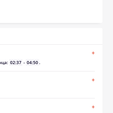
19:36
21:37
нца:
02:37
-
04:50
.