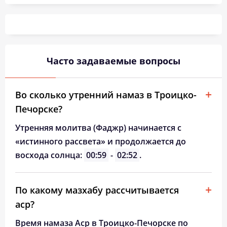
01:22
03:45
11:17
15:09
18:47
21:02
26, Ср
01:23
03:48
11:17
15:07
18:44
21:00
27, Чт
01:24
03:51
11:16
15:05
18:40
20:58
28, Пт
Часто задаваемые вопросы
01:25
03:54
11:16
15:03
18:37
20:56
29, Сб
01:26
03:56
11:16
15:01
18:34
20:54
30, Вс
Во сколько утренний намаз в Троицко-
Печорске?
01:27
03:59
11:16
14:59
18:30
20:53
31, Пн
Утренняя молитва (Фаджр) начинается с
«истинного рассвета» и продолжается до
восхода солнца:
00:59
-
02:52
.
По какому мазхабу рассчитывается
аср?
Время намаза Аср в Троицко-Печорске по