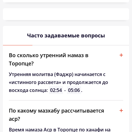
03:28
05:44
12:55
16:46
20:05
22:09
26, Ср
03:32
05:46
12:55
16:44
20:02
22:06
27, Чт
03:35
05:48
12:55
16:43
20:00
22:02
28, Пт
Часто задаваемые вопросы
03:38
05:50
12:54
16:41
19:57
21:58
29, Сб
03:41
05:52
12:54
16:40
19:55
21:55
30, Вс
Во сколько утренний намаз в
Торопце?
03:45
05:54
12:54
16:38
19:52
21:51
31, Пн
Утренняя молитва (Фаджр) начинается с
«истинного рассвета» и продолжается до
восхода солнца:
02:54
-
05:06
.
По какому мазхабу рассчитывается
аср?
Время намаза Аср в Торопце по ханафи на