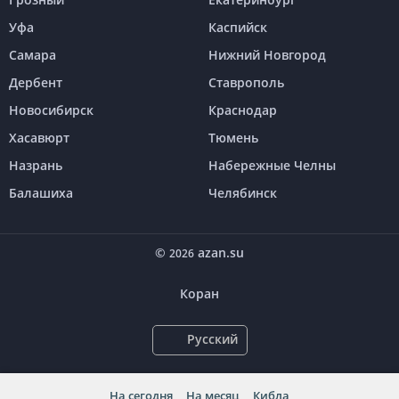
Уфа
Каспийск
Самара
Нижний Новгород
Дербент
Ставрополь
Новосибирск
Краснодар
Хасавюрт
Тюмень
Назрань
Набережные Челны
Балашиха
Челябинск
©
azan.su
2026
Коран
Русский
На сегодня
На месяц
Кибла