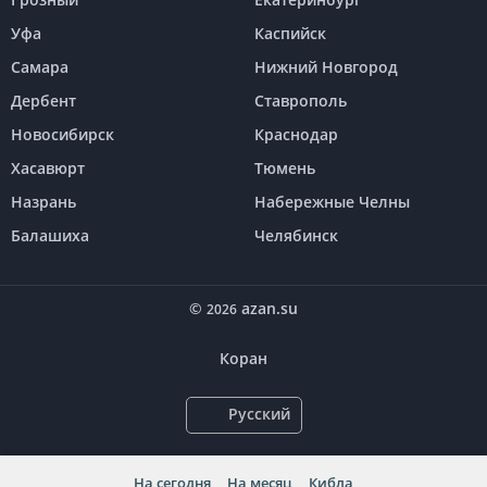
Уфа
Каспийск
Самара
Нижний Новгород
Дербент
Ставрополь
Новосибирск
Краснодар
Хасавюрт
Тюмень
Назрань
Набережные Челны
Балашиха
Челябинск
©
azan.su
2026
Коран
Русский
На сегодня
На месяц
Кибла