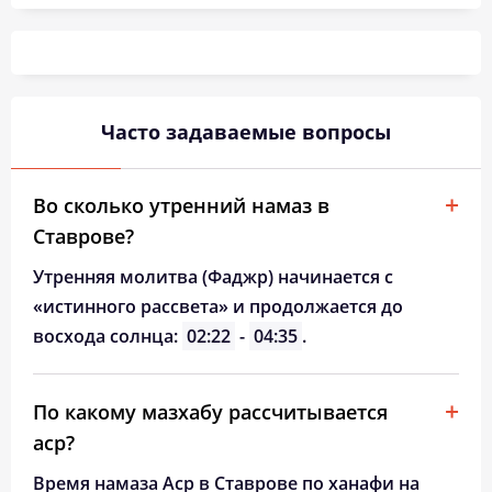
02:58
05:12
12:22
16:12
19:31
21:33
26, Ср
03:01
05:14
12:21
16:11
19:28
21:29
27, Чт
03:04
05:16
12:21
16:09
19:25
21:26
28, Пт
Часто задаваемые вопросы
03:07
05:18
12:21
16:08
19:23
21:22
29, Сб
03:11
05:20
12:21
16:06
19:20
21:19
30, Вс
Во сколько утренний намаз в
Ставрове?
03:14
05:22
12:20
16:05
19:18
21:15
31, Пн
Утренняя молитва (Фаджр) начинается с
«истинного рассвета» и продолжается до
восхода солнца:
02:22
-
04:35
.
По какому мазхабу рассчитывается
аср?
Время намаза Аср в Ставрове по ханафи на