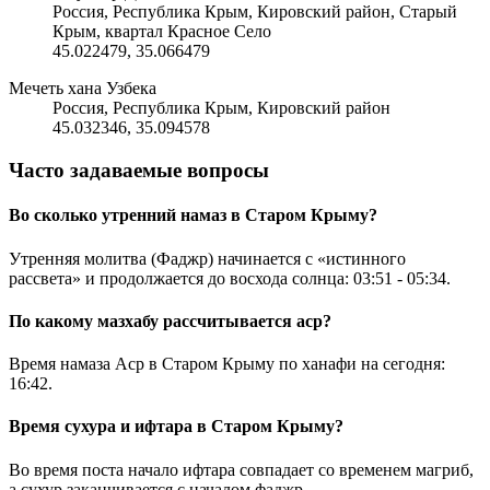
Россия, Республика Крым, Кировский район, Старый
Крым, квартал Красное Село
45.022479
,
35.066479
Мечеть хана Узбека
Россия, Республика Крым, Кировский район
45.032346
,
35.094578
Часто задаваемые вопросы
Во сколько утренний намаз в Старом Крыму?
Утренняя молитва (Фаджр) начинается с «истинного
рассвета» и продолжается до восхода солнца:
03:51
-
05:34
.
По какому мазхабу рассчитывается аср?
Время намаза Аср в Старом Крыму по ханафи на сегодня:
16:42
.
Время сухура и ифтара в Старом Крыму?
Во время поста начало ифтара совпадает со временем магриб,
а сухур заканчивается с началом фаджр.