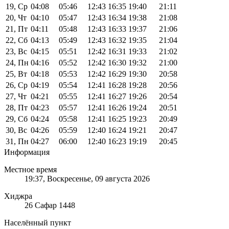
19, Ср
04:08
05:46
12:43
16:35
19:40
21:11
20, Чт
04:10
05:47
12:43
16:34
19:38
21:08
21, Пт
04:11
05:48
12:43
16:33
19:37
21:06
22, Сб
04:13
05:49
12:43
16:32
19:35
21:04
23, Вс
04:15
05:51
12:42
16:31
19:33
21:02
24, Пн
04:16
05:52
12:42
16:30
19:32
21:00
25, Вт
04:18
05:53
12:42
16:29
19:30
20:58
26, Ср
04:19
05:54
12:41
16:28
19:28
20:56
27, Чт
04:21
05:55
12:41
16:27
19:26
20:54
28, Пт
04:23
05:57
12:41
16:26
19:24
20:51
29, Сб
04:24
05:58
12:41
16:25
19:23
20:49
30, Вс
04:26
05:59
12:40
16:24
19:21
20:47
31, Пн
04:27
06:00
12:40
16:23
19:19
20:45
Информация
Местное время
19:37
, Воскресенье, 09 августа 2026
Хиджра
26 Сафар 1448
Населённый пункт