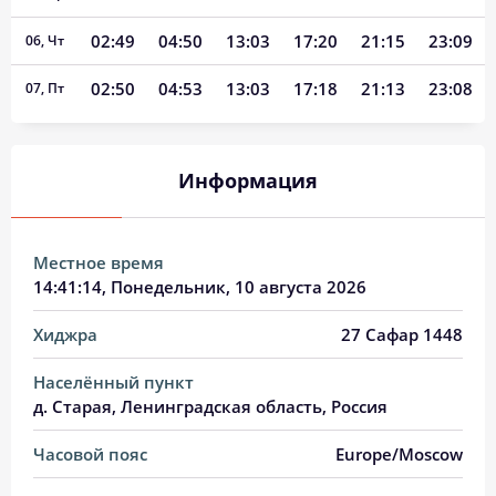
02:49
04:50
13:03
17:20
21:15
23:09
06, Чт
02:50
04:53
13:03
17:18
21:13
23:08
07, Пт
02:51
04:55
13:03
17:17
21:10
23:06
08, Сб
Информация
02:52
04:58
13:03
17:16
21:07
23:05
09, Вс
02:53
05:00
13:03
17:15
21:05
23:03
10, Пн
Местное время
02:54
05:02
13:03
17:13
21:02
23:02
11, Вт
14:41:15
, Понедельник, 10 августа 2026
02:55
05:05
13:03
17:12
20:59
23:01
12, Ср
Хиджра
27 Сафар 1448
02:56
05:07
13:02
17:11
20:56
22:59
13, Чт
Населённый пункт
д. Старая, Ленинградская область, Россия
02:57
05:10
13:02
17:09
20:54
22:58
14, Пт
Часовой пояс
Europe/Moscow
02:58
05:12
13:02
17:08
20:51
22:56
15, Сб