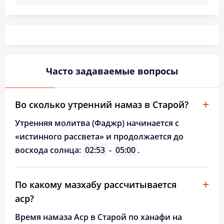
03:09
05:38
12:59
16:51
20:19
22:39
26, Ср
03:10
05:41
12:59
16:49
20:16
22:37
27, Чт
03:11
05:43
12:59
16:47
20:13
22:36
28, Пт
03:12
05:45
12:58
16:45
20:10
22:32
29, Сб
Часто задаваемые вопросы
03:13
05:48
12:58
16:44
20:07
22:27
30, Вс
Во сколько утренний намаз в Старой?
03:18
05:50
12:58
16:42
20:04
22:23
31, Пн
Утренняя молитва (Фаджр) начинается с
«истинного рассвета» и продолжается до
восхода солнца:
02:53
-
05:00
.
По какому мазхабу рассчитывается
аср?
Время намаза Аср в Старой по ханафи на