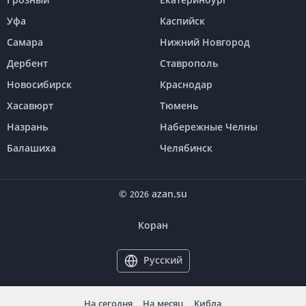
Уфа
Каспийск
Самара
Нижний Новгород
Дербент
Ставрополь
Новосибирск
Краснодар
Хасавюрт
Тюмень
Назрань
Набережные Челны
Балашиха
Челябинск
©
azan.su
2026
Коран
Русский
На сегодня
На месяц
Кибла