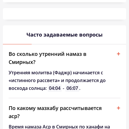
04:47
06:35
13:31
17:20
20:26
22:05
26, Ср
04:49
06:36
13:30
17:18
20:24
22:02
27, Чт
04:52
06:37
13:30
17:17
20:22
22:00
28, Пт
Часто задаваемые вопросы
04:54
06:39
13:30
17:16
20:20
21:57
29, Сб
04:56
06:40
13:29
17:15
20:18
21:54
30, Вс
Во сколько утренний намаз в
Смирных?
04:58
06:42
13:29
17:13
20:15
21:52
31, Пн
Утренняя молитва (Фаджр) начинается с
«истинного рассвета» и продолжается до
восхода солнца:
04:04
-
06:07
.
По какому мазхабу рассчитывается
аср?
Время намаза Аср в Смирных по ханафи на