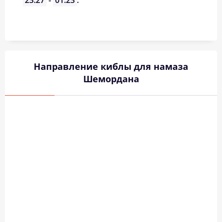
23:27
-
01:23
.
Направление киблы для намаза
Шемордана