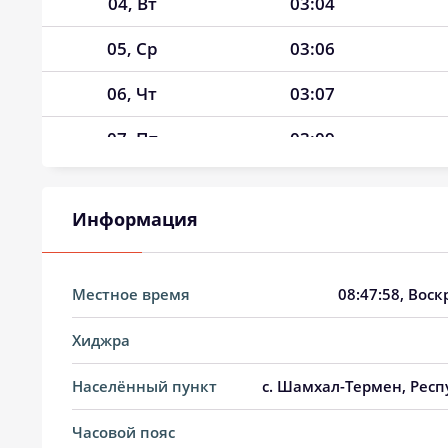
04, Вт
03:04
05, Ср
03:06
06, Чт
03:07
07, Пт
03:09
08, Сб
03:10
Информация
09, Вс
03:12
10, Пн
03:13
Местное время
08:47:59
, Воск
11, Вт
03:15
Хиджра
12, Ср
03:17
Населённый пункт
с. Шамхал-Термен, Респ
13, Чт
03:18
Часовой пояс