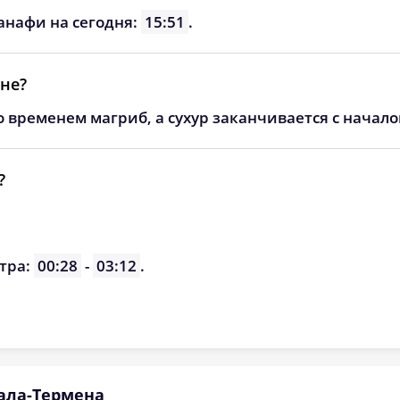
05:06
11:53
15:40
анафи на сегодня:
15:51
.
05:07
11:53
15:39
не?
05:08
11:53
15:38
о временем магриб, а сухур заканчивается с начал
05:09
11:52
15:37
05:11
11:52
15:36
?
05:12
11:52
15:35
05:13
11:51
15:34
тра:
00:28
-
03:12
.
05:14
11:51
15:33
ала-Термена