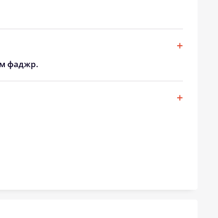
20:38
22:45
20:35
22:42
20:33
22:38
ом фаджр.
20:30
22:34
20:27
22:30
20:25
22:27
20:22
22:23
20:20
22:19