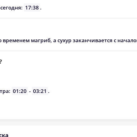
06:07
13:23
17:16
 сегодня:
17:38
.
06:09
13:23
17:15
06:11
13:22
17:13
о временем магриб, а сухур заканчивается с начал
06:13
13:22
17:12
06:15
13:22
17:10
?
06:17
13:21
17:09
06:19
13:21
17:07
тра:
01:20
-
03:21
.
06:21
13:21
17:05
ска