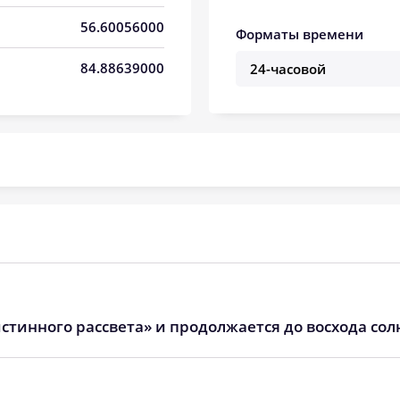
05:47
13:25
17:30
56.60056000
Форматы времени
05:49
13:25
17:28
84.88639000
05:51
13:25
17:27
05:53
13:25
17:26
05:55
13:24
17:25
05:57
13:24
17:23
05:59
13:24
17:22
06:01
13:24
17:21
стинного рассвета» и продолжается до восхода сол
06:03
13:23
17:19
06:05
13:23
17:18