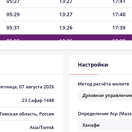
05:27
13:27
17:41
05:29
13:27
17:40
05:31
13:26
17:39
05:33
13:26
17:38
05:35
13:26
17:37
Настройки
05:37
13:26
17:36
05:39
13:26
17:34
Метод расчёта молитв
Пятница, 07 августа 2026
05:41
13:26
17:33
23 Сафар 1448
05:43
13:26
17:32
Определение Аср (Мазх
 Томская область, Россия
05:45
13:25
17:31
Asia/Tomsk