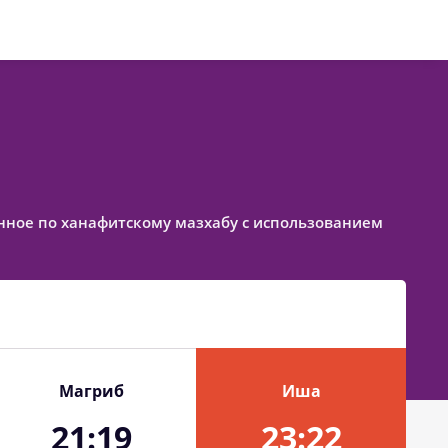
вленное по ханафитскому мазхабу с использованием
Магриб
Иша
21:19
23:22