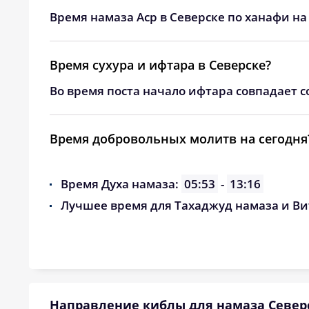
24, Пн
03:47
Время намаза Аср в Северске по ханафи на
25, Вт
03:50
Время сухура и ифтара в Северске?
26, Ср
03:54
Во время поста начало ифтара совпадает с
27, Чт
03:57
28, Пт
04:01
Время добровольных молитв на сегодня
29, Сб
04:04
Время Духа намаза:
05:53
-
13:16
30, Вс
04:07
Лучшее время для Тахаджуд намаза и Ви
31, Пн
04:10
Направление киблы для намаза Север