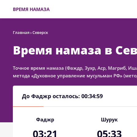
ВРЕМЯ НАМАЗА
Главная
›
Северск
Время намаза в Се
Точное время намаза (Фаждр, Зухр, Аср, Магриб, Иш
метода «Духовное управление мусульман РФ» (метод
До Фаджр осталось:
00:34:59
Фаджр
Шурук
03:21
05:33