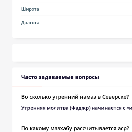
14, Пт
03:27
Широта
15, Сб
03:28
Долгота
16, Вс
03:29
17, Пн
03:29
18, Вт
03:30
19, Ср
03:31
Часто задаваемые вопросы
20, Чт
03:32
21, Пт
03:35
Во сколько утренний намаз в Северске?
Утренняя молитва (Фаджр) начинается с «и
22, Сб
03:39
23, Вс
03:43
По какому мазхабу рассчитывается аср?