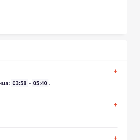
нца:
03:58
-
05:40
.