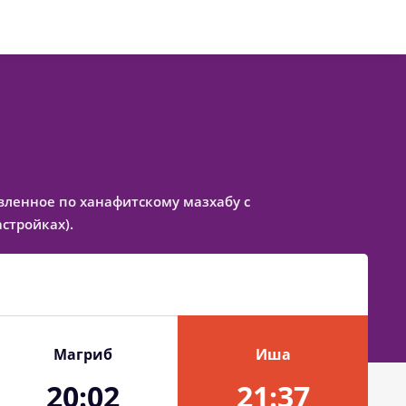
тавленное по ханафитскому мазхабу с
стройках).
Магриб
Иша
20:02
21:37