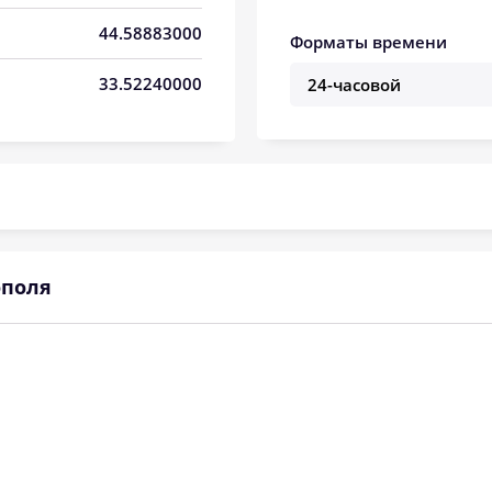
05:47
12:51
16:45
44.58883000
Форматы времени
05:48
12:50
16:44
33.52240000
05:49
12:50
16:43
05:51
12:50
16:42
05:52
12:50
16:41
05:53
12:50
16:41
ополя
05:54
12:49
16:40
05:55
12:49
16:39
05:57
12:49
16:38
05:58
12:49
16:37