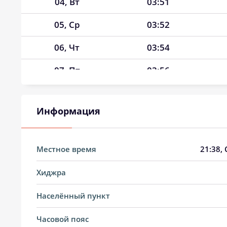
04, Вт
03:51
05, Ср
03:52
06, Чт
03:54
07, Пт
03:56
08, Сб
03:58
Информация
09, Вс
03:59
10, Пн
04:01
Местное время
21:38
,
11, Вт
04:03
Хиджра
12, Ср
04:04
Населённый пункт
13, Чт
04:06
Часовой пояс