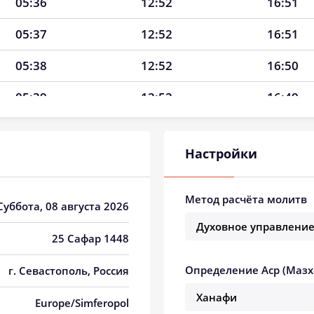
05:36
12:52
16:51
05:37
12:52
16:51
05:38
12:52
16:50
05:39
12:52
16:49
05:40
12:52
16:49
Настройки
05:41
12:51
16:48
05:43
12:51
16:47
Метод расчёта молитв
 Суббота, 08 августа 2026
05:44
12:51
16:47
25 Сафар 1448
05:45
12:51
16:46
Определение Аср (Мазх
г. Севастополь, Россия
05:46
12:51
16:45
Europe/Simferopol