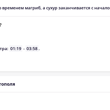
о временем магриб, а сухур заканчивается с начал
?
тра:
01:19
-
03:58
.
тополя