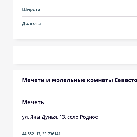
14, Пт
04:08
Широта
15, Сб
04:09
Долгота
16, Вс
04:11
17, Пн
04:13
18, Вт
04:14
19, Ср
04:16
Мечети и молельные комнаты Севаст
20, Чт
04:18
21, Пт
04:19
Мечеть
22, Сб
04:21
ул. Яны Дунья, 13, село Родное
23, Вс
04:23
44.552117
,
33.736141