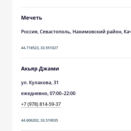
24, Пн
04:24
25, Вт
04:26
Мечеть
26, Ср
04:27
Россия, Севастополь, Нахимовский район, К
27, Чт
04:29
44.718523
,
33.551027
28, Пт
04:31
29, Сб
04:32
Акьяр Джами
30, Вс
04:34
ул. Кулакова, 31
ежедневно, 07:00–22:00
31, Пн
04:35
+7 (978) 814-59-37
44.606202
,
33.519035