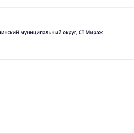
05:59
12:48
16:36
06:00
12:48
16:35
06:01
12:48
16:34
ачинский муниципальный округ, СТ Мираж
06:02
12:47
16:33
06:04
12:47
16:32
06:05
12:47
16:31
06:06
12:47
16:30
06:07
12:46
16:29