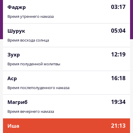
03:17
Фаджр
Время утреннего намаза
05:04
Шурук
Время восхода солнца
12:19
Зухр
Время полуденной молитвы
16:18
Аср
Время послеполуденного намаза
19:34
Магриб
03:01
04:55
12:20
16:23
19:45
21:29
01, Сб
Время вечернего намаза
03:03
04:56
12:20
16:23
19:44
21:27
02, Вс
21:13
Иша