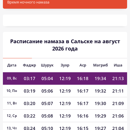
Время ночного намаза
03:05
04:57
12:20
16:22
19:42
21:25
03, Пн
03:07
04:58
12:20
16:21
19:41
21:23
04, Вт
03:09
05:00
12:20
16:21
19:40
21:21
05, Ср
Расписание намаза в Сальске на август
03:11
05:01
12:20
16:20
19:38
21:19
06, Чт
2026 года
03:13
05:02
12:20
16:20
19:37
21:17
07, Пт
Дата
Фаджр
Шурук
Зухр
Аср
Магриб
Иша
03:15
05:03
12:20
16:19
19:35
21:15
08, Сб
03:17
05:04
12:19
16:18
19:34
21:13
09, Вс
03:19
05:06
12:19
16:17
19:32
21:11
10, Пн
03:20
05:07
12:19
16:17
19:30
21:09
11, Вт
03:22
05:08
12:19
16:16
19:29
21:06
12, Ср
03:24
05:10
12:19
16:15
19:27
21:04
13, Чт