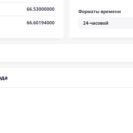
04:02
12:38
16:51
66.53000000
Форматы времени
04:06
12:38
16:50
66.60194000
04:10
12:38
16:48
04:14
12:38
16:46
04:17
12:37
16:44
04:21
12:37
16:42
рда
04:24
12:37
16:40
04:28
12:37
16:38
04:31
12:37
16:36
04:35
12:36
16:34