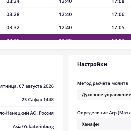
03:24
12:40
17:08
03:28
12:40
17:06
03:32
12:40
17:05
03:36
12:39
17:03
03:40
12:39
17:02
Настройки
03:44
12:39
17:00
03:47
12:39
16:58
Метод расчёта молитв
Пятница, 07 августа 2026
03:51
12:39
16:57
23 Сафар 1448
03:55
12:39
16:55
Определение Аср (Мазх
ало-Ненецкий АО, Россия
03:59
12:39
16:53
Asia/Yekaterinburg