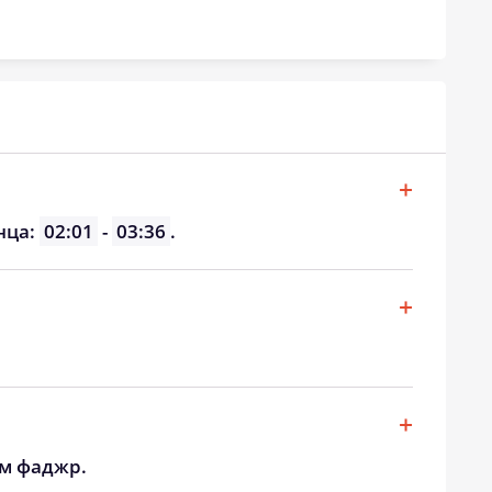
20:32
22:33
20:28
22:31
20:24
22:29
20:20
22:27
20:16
22:25
нца:
02:01
-
03:36
.
20:12
22:23
20:08
22:20
20:04
22:18
ом фаджр.