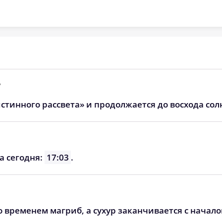
04:38
12:36
16:32
04:42
12:36
16:30
04:45
12:35
16:28
04:49
12:35
16:25
?
04:52
12:35
16:23
стинного рассвета» и продолжается до восхода сол
04:56
12:35
16:21
04:59
12:34
16:19
а сегодня:
17:03
.
05:03
12:34
16:16
о временем магриб, а сухур заканчивается с начал