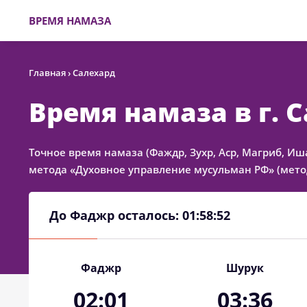
ВРЕМЯ НАМАЗА
Главная
›
Салехард
Время намаза в г. 
Точное время намаза (Фаждр, Зухр, Аср, Магриб, Иш
метода «Духовное управление мусульман РФ» (метод
До Фаджр осталось:
01:58:52
Фаджр
Шурук
02:01
03:36