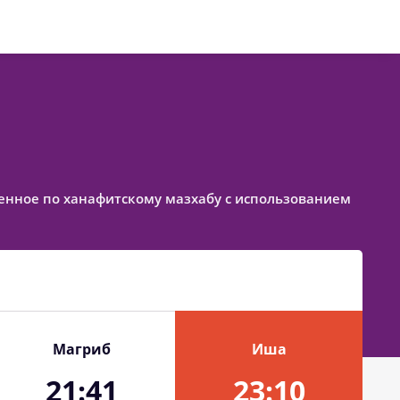
авленное по ханафитскому мазхабу с использованием
Магриб
Иша
21:41
23:10