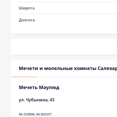
14, Пт
02:13
Широта
15, Сб
02:15
Долгота
16, Вс
02:16
17, Пн
02:18
18, Вт
02:19
19, Ср
02:21
Мечети и молельные комнаты Салеха
20, Чт
02:23
21, Пт
02:24
Мечеть Маулюд
22, Сб
02:26
ул. Чубынина, 43
23, Вс
02:27
66.533898
,
66.602257