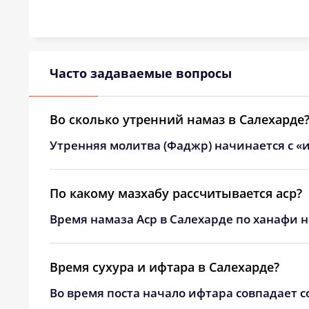
24, Пн
02:29
25, Вт
02:30
26, Ср
02:32
Часто задаваемые вопросы
27, Чт
02:33
Во сколько утренний намаз в Салехарде
28, Пт
02:35
Утренняя молитва (Фаджр) начинается с «и
29, Сб
02:36
30, Вс
02:37
По какому мазхабу рассчитывается аср?
Время намаза Аср в Салехарде по ханафи н
31, Пн
02:39
Время сухура и ифтара в Салехарде?
Во время поста начало ифтара совпадает с