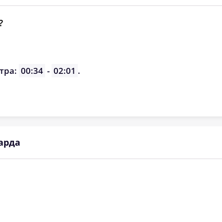
?
тра:
00:34
-
02:01
.
арда