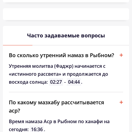
03:11
05:17
12:24
16:14
19:29
21:25
26, Ср
03:14
05:19
12:23
16:13
19:27
21:22
27, Чт
03:17
05:21
12:23
16:11
19:24
21:18
28, Пт
Часто задаваемые вопросы
03:20
05:23
12:23
16:10
19:22
21:15
29, Сб
03:22
05:25
12:23
16:08
19:19
21:12
30, Вс
Во сколько утренний намаз в Рыбном?
03:25
05:27
12:22
16:07
19:17
21:09
31, Пн
Утренняя молитва (Фаджр) начинается с
«истинного рассвета» и продолжается до
восхода солнца:
02:27
-
04:44
.
По какому мазхабу рассчитывается
аср?
Время намаза Аср в Рыбном по ханафи на
сегодня:
16:36
.