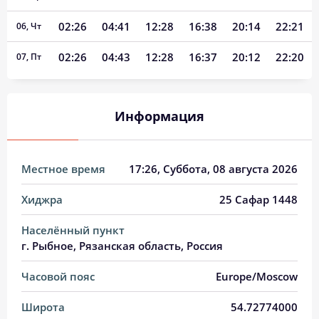
02:26
04:41
12:28
16:38
20:14
22:21
06, Чт
02:26
04:43
12:28
16:37
20:12
22:20
07, Пт
02:27
04:44
12:28
16:36
20:10
22:19
08, Сб
Информация
02:28
04:46
12:27
16:35
20:08
22:17
09, Вс
02:29
04:48
12:27
16:34
20:06
22:16
10, Пн
Местное время
17:26
, Суббота, 08 августа 2026
02:29
04:50
12:27
16:33
20:04
22:15
11, Вт
Хиджра
25 Сафар 1448
02:30
04:52
12:27
16:32
20:01
22:14
12, Ср
Населённый пункт
02:31
04:53
12:27
16:31
19:59
22:11
13, Чт
г. Рыбное, Рязанская область, Россия
02:32
04:55
12:27
16:30
19:57
22:07
14, Пт
Часовой пояс
Europe/Moscow
02:35
04:57
12:26
16:28
19:55
22:03
15, Сб
Широта
54.72774000