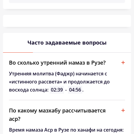
03:17
05:28
12:37
16:28
19:45
21:45
26, Ср
03:20
05:30
12:37
16:26
19:42
21:42
27, Чт
03:23
05:32
12:36
16:25
19:40
21:38
28, Пт
03:26
05:34
12:36
16:23
19:37
21:35
29, Сб
Часто задаваемые вопросы
03:29
05:36
12:36
16:22
19:35
21:31
30, Вс
Во сколько утренний намаз в Рузе?
03:32
05:38
12:36
16:20
19:32
21:28
31, Пн
Утренняя молитва (Фаджр) начинается с
«истинного рассвета» и продолжается до
восхода солнца:
02:39
-
04:56
.
По какому мазхабу рассчитывается
аср?
Время намаза Аср в Рузе по ханафи на сегодня: