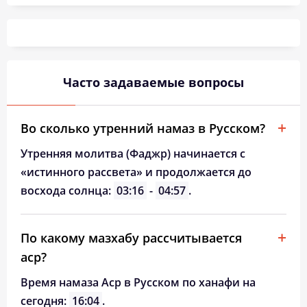
03:46
05:18
12:04
15:50
18:48
20:14
26, Ср
03:47
05:19
12:03
15:49
18:47
20:12
27, Чт
03:49
05:20
12:03
15:48
18:45
20:10
28, Пт
Часто задаваемые вопросы
03:50
05:22
12:03
15:47
18:43
20:08
29, Сб
03:52
05:23
12:02
15:46
18:41
20:06
30, Вс
Во сколько утренний намаз в Русском?
03:53
05:24
12:02
15:45
18:40
20:04
31, Пн
Утренняя молитва (Фаджр) начинается с
«истинного рассвета» и продолжается до
восхода солнца:
03:16
-
04:57
.
По какому мазхабу рассчитывается
аср?
Время намаза Аср в Русском по ханафи на
сегодня:
16:04
.