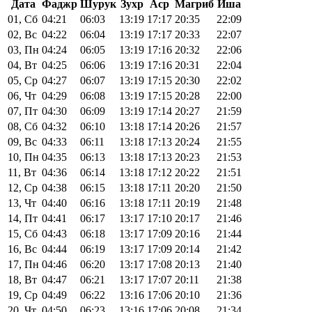
Дата
Фаджр
Шурук
Зухр
Аср
Магриб
Иша
01, Сб
04:21
06:03
13:19
17:17
20:35
22:09
02, Вс
04:22
06:04
13:19
17:17
20:33
22:07
03, Пн
04:24
06:05
13:19
17:16
20:32
22:06
04, Вт
04:25
06:06
13:19
17:16
20:31
22:04
05, Ср
04:27
06:07
13:19
17:15
20:30
22:02
06, Чт
04:29
06:08
13:19
17:15
20:28
22:00
07, Пт
04:30
06:09
13:19
17:14
20:27
21:59
08, Сб
04:32
06:10
13:18
17:14
20:26
21:57
09, Вс
04:33
06:11
13:18
17:13
20:24
21:55
10, Пн
04:35
06:13
13:18
17:13
20:23
21:53
11, Вт
04:36
06:14
13:18
17:12
20:22
21:51
12, Ср
04:38
06:15
13:18
17:11
20:20
21:50
13, Чт
04:40
06:16
13:18
17:11
20:19
21:48
14, Пт
04:41
06:17
13:17
17:10
20:17
21:46
15, Сб
04:43
06:18
13:17
17:09
20:16
21:44
16, Вс
04:44
06:19
13:17
17:09
20:14
21:42
17, Пн
04:46
06:20
13:17
17:08
20:13
21:40
18, Вт
04:47
06:21
13:17
17:07
20:11
21:38
19, Ср
04:49
06:22
13:16
17:06
20:10
21:36
20, Чт
04:50
06:23
13:16
17:06
20:08
21:34