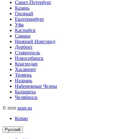
Санкт-Петербург
Казань
Грозный
Екатеринбург
Уфа
Каспийск
Самара
Нижний Новгород
Дербент
Ставрополь
Новосибирск
Краснодар
Хасавюрт
Тюмень
Назрань
Набережные Челны
Балашиха
Челябинск
©
azan.su
2026
Коран
Русский