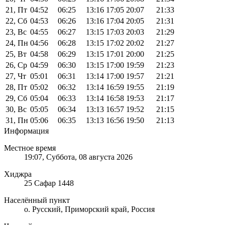
21, Пт
04:52
06:25
13:16
17:05
20:07
21:33
22, Сб
04:53
06:26
13:16
17:04
20:05
21:31
23, Вс
04:55
06:27
13:15
17:03
20:03
21:29
24, Пн
04:56
06:28
13:15
17:02
20:02
21:27
25, Вт
04:58
06:29
13:15
17:01
20:00
21:25
26, Ср
04:59
06:30
13:15
17:00
19:59
21:23
27, Чт
05:01
06:31
13:14
17:00
19:57
21:21
28, Пт
05:02
06:32
13:14
16:59
19:55
21:19
29, Сб
05:04
06:33
13:14
16:58
19:53
21:17
30, Вс
05:05
06:34
13:13
16:57
19:52
21:15
31, Пн
05:06
06:35
13:13
16:56
19:50
21:13
Информация
Местное время
19:07
, Суббота, 08 августа 2026
Хиджра
25 Сафар 1448
Населённый пункт
о. Русский, Приморский край, Россия