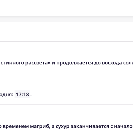
05:46
13:03
16:56
05:48
13:02
16:54
05:50
13:02
16:53
05:52
13:02
16:51
05:54
13:02
16:50
стинного рассвета» и продолжается до восхода сол
05:56
13:01
16:48
05:58
13:01
16:47
годня:
17:18
.
06:00
13:01
16:45
о временем магриб, а сухур заканчивается с начал