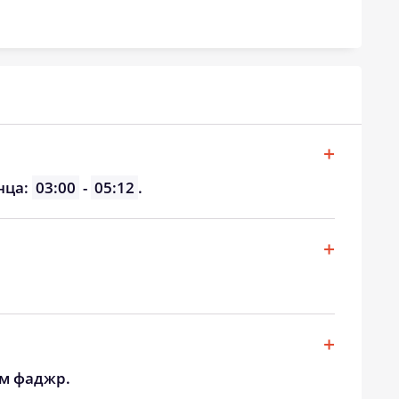
20:18
22:27
20:15
22:23
20:13
22:19
20:10
22:15
20:08
22:11
нца:
03:00
-
05:12
.
20:05
22:08
20:02
22:04
20:00
22:00
ом фаджр.