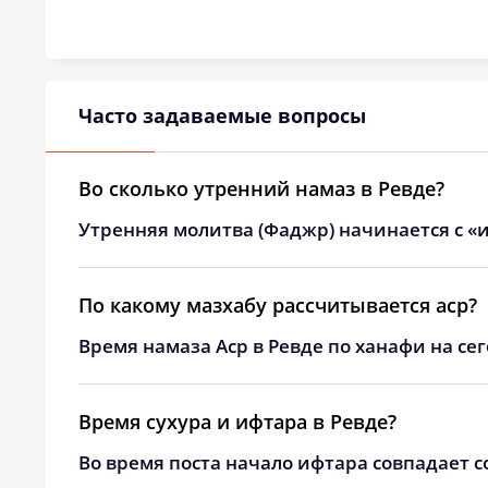
24, Пн
03:25
25, Вт
03:28
26, Ср
03:32
Часто задаваемые вопросы
27, Чт
03:35
Во сколько утренний намаз в Ревде?
28, Пт
03:39
Утренняя молитва (Фаджр) начинается с «и
29, Сб
03:42
30, Вс
03:46
По какому мазхабу рассчитывается аср?
Время намаза Аср в Ревде по ханафи на се
31, Пн
03:49
Время сухура и ифтара в Ревде?
Во время поста начало ифтара совпадает с