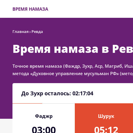
ВРЕМЯ НАМАЗА
Главная
›
Ревда
Время намаза в Ре
Точное время намаза (Фаждр, Зухр, Аср, Магриб, Иш
метода «Духовное управление мусульман РФ» (метод
До Зухр осталось:
02:17:04
Фаджр
Шурук
03:00
05:12