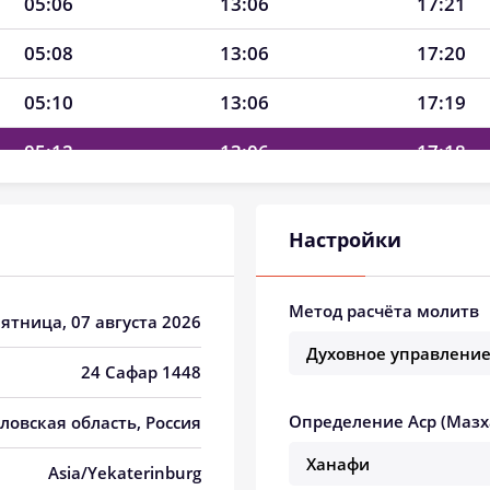
05:06
13:06
17:21
05:08
13:06
17:20
05:10
13:06
17:19
05:12
13:06
17:18
05:14
13:06
17:17
Настройки
05:16
13:06
17:16
05:18
13:06
17:14
Метод расчёта молитв
Пятница, 07 августа 2026
05:20
13:06
17:13
24 Сафар 1448
05:22
13:05
17:12
Определение Аср (Мазх
дловская область, Россия
05:24
13:05
17:11
Asia/Yekaterinburg