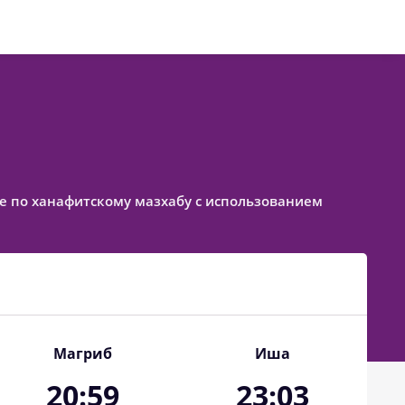
ное по ханафитскому мазхабу с использованием
Магриб
Иша
20:59
23:03