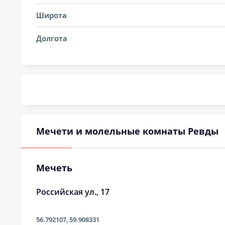
14, Пт
03:06
Широта
15, Сб
03:07
Долгота
16, Вс
03:08
17, Пн
03:09
18, Вт
03:10
19, Ср
03:11
Мечети и молельные комнаты Ревды
20, Чт
03:11
21, Пт
03:13
Мечеть
22, Сб
03:17
Российская ул., 17
23, Вс
03:21
56.792107
,
59.908331