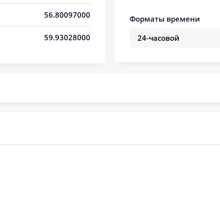
05:26
13:05
17:10
56.80097000
Форматы времени
05:28
13:05
17:08
59.93028000
05:30
13:05
17:07
05:32
13:04
17:06
05:34
13:04
17:04
05:36
13:04
17:03
05:38
13:04
17:02
05:40
13:03
17:00
05:42
13:03
16:59
05:44
13:03
16:57