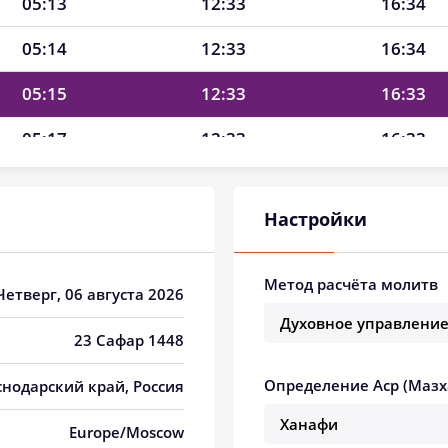
05:13
12:33
16:34
05:14
12:33
16:34
05:15
12:33
16:33
05:17
12:33
16:33
05:18
12:33
16:32
Настройки
05:19
12:33
16:31
05:20
12:33
16:30
Метод расчёта молитв
 Четверг, 06 августа 2026
05:22
12:33
16:30
23 Сафар 1448
05:23
12:32
16:29
Определение Аср (Мазх
снодарский край, Россия
05:24
12:32
16:28
Europe/Moscow