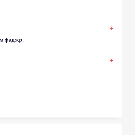
19:21
20:52
19:19
20:49
19:17
20:47
ом фаджр.
19:15
20:45
19:14
20:43
19:12
20:40
19:10
20:38
19:08
20:36