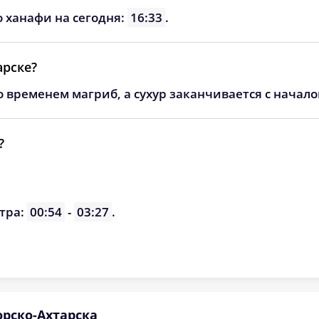
05:38
12:30
16:18
о ханафи на сегодня:
16:33
.
05:39
12:29
16:17
арске?
05:40
12:29
16:16
о временем магриб, а сухур заканчивается с начал
05:41
12:29
16:15
05:43
12:29
16:14
?
05:44
12:28
16:13
05:45
12:28
16:12
тра:
00:54
-
03:27
.
05:46
12:28
16:11
рско-Ахтарска