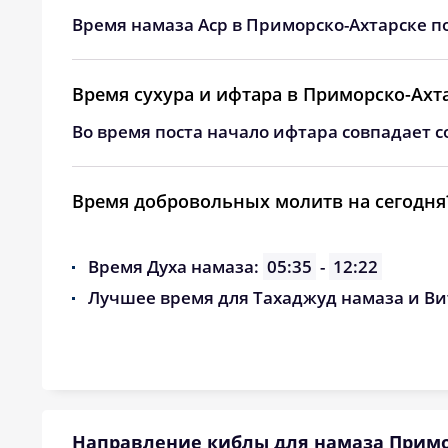
24, Пн
04:00
Время намаза Аср в Приморско-Ахтарске п
25, Вт
04:01
Время сухура и ифтара в Приморско-Ахт
26, Ср
04:03
Во время поста начало ифтара совпадает с
27, Чт
04:05
28, Пт
04:07
Время добровольных молитв на сегодня
29, Сб
04:08
Время Духа намаза:
05:35
-
12:22
30, Вс
04:10
Лучшее время для Тахаджуд намаза и Ви
31, Пн
04:12
Направление киблы для намаза Примо