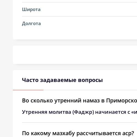
14, Пт
03:42
Широта
15, Сб
03:44
Долгота
16, Вс
03:46
17, Пн
03:47
18, Вт
03:49
19, Ср
03:51
Часто задаваемые вопросы
20, Чт
03:53
21, Пт
03:55
Во сколько утренний намаз в Приморско
Утренняя молитва (Фаджр) начинается с «и
22, Сб
03:56
23, Вс
03:58
По какому мазхабу рассчитывается аср?