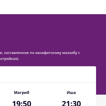
ке, составленное по ханафитскому мазхабу с
стройках).
Магриб
Иша
19:50
21:30