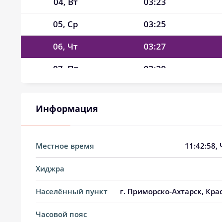
04, Вт
03:23
05, Ср
03:25
06, Чт
03:27
07, Пт
03:29
08, Сб
03:31
Информация
09, Вс
03:33
10, Пн
03:34
Местное время
11:42:59
,
11, Вт
03:36
Хиджра
12, Ср
03:38
Населённый пункт
г. Приморско-Ахтарск, Кра
13, Чт
03:40
Часовой пояс