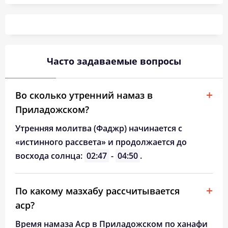
03:06
05:36
12:57
16:48
20:16
22:36
26, Ср
03:07
05:38
12:56
16:46
20:13
22:34
27, Чт
03:08
05:40
12:56
16:44
20:10
22:33
28, Пт
Часто задаваемые вопросы
03:09
05:43
12:56
16:43
20:07
22:28
29, Сб
03:11
05:45
12:55
16:41
20:04
22:24
30, Вс
Во сколько утренний намаз в
Приладожском?
03:16
05:47
12:55
16:39
20:01
22:19
31, Пн
Утренняя молитва (Фаджр) начинается с
«истинного рассвета» и продолжается до
восхода солнца:
02:47
-
04:50
.
По какому мазхабу рассчитывается
аср?
Время намаза Аср в Приладожском по ханафи