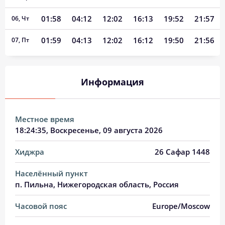
01:58
04:12
12:02
16:13
19:52
21:57
06, Чт
01:59
04:13
12:02
16:12
19:50
21:56
07, Пт
02:00
04:15
12:02
16:11
19:48
21:55
08, Сб
Информация
02:01
04:17
12:02
16:10
19:46
21:53
09, Вс
02:02
04:19
12:02
16:09
19:43
21:52
10, Пн
Местное время
02:02
04:21
12:02
16:08
19:41
21:51
11, Вт
18:24:36
, Воскресенье, 09 августа 2026
02:03
04:23
12:01
16:07
19:39
21:50
12, Ср
Хиджра
26 Сафар 1448
02:04
04:25
12:01
16:06
19:37
21:49
13, Чт
Населённый пункт
п. Пильна, Нижегородская область, Россия
02:05
04:27
12:01
16:05
19:34
21:47
14, Пт
Часовой пояс
Europe/Moscow
02:06
04:29
12:01
16:03
19:32
21:46
15, Сб