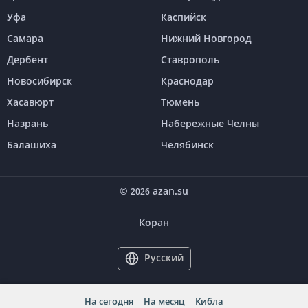
Уфа
Каспийск
Самара
Нижний Новгород
Дербент
Ставрополь
Новосибирск
Краснодар
Хасавюрт
Тюмень
Назрань
Набережные Челны
Балашиха
Челябинск
©
azan.su
2026
Коран
Русский
На сегодня
На месяц
Кибла