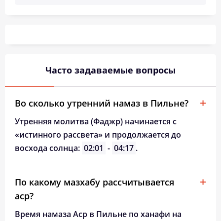
02:39
04:50
11:58
15:49
19:06
21:05
26, Ср
02:42
04:52
11:58
15:47
19:03
21:02
27, Чт
02:45
04:54
11:58
15:46
19:01
20:58
28, Пт
02:48
04:55
11:57
15:44
18:58
20:55
29, Сб
Часто задаваемые вопросы
02:51
04:57
11:57
15:43
18:56
20:51
30, Вс
Во сколько утренний намаз в Пильне?
02:54
04:59
11:57
15:41
18:53
20:48
31, Пн
Утренняя молитва (Фаджр) начинается с
«истинного рассвета» и продолжается до
восхода солнца:
02:01
-
04:17
.
По какому мазхабу рассчитывается
аср?
Время намаза Аср в Пильне по ханафи на