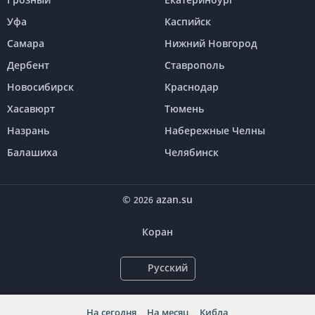
Уфа
Каспийск
Самара
Нижний Новгород
Дербент
Ставрополь
Новосибирск
Краснодар
Хасавюрт
Тюмень
Назрань
Набережные Челны
Балашиха
Челябинск
©
azan.su
2026
Коран
Русский
На сегодня
На месяц
Кибла