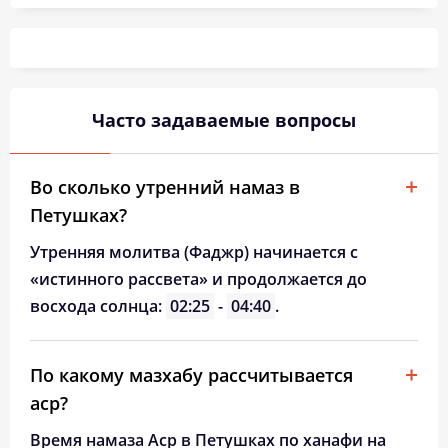
03:02
05:15
12:24
16:15
19:32
21:34
26, Ср
03:05
05:17
12:24
16:13
19:30
21:30
27, Чт
03:08
05:19
12:23
16:12
19:27
21:27
28, Пт
Часто задаваемые вопросы
03:11
05:20
12:23
16:10
19:25
21:23
29, Сб
03:14
05:22
12:23
16:08
19:22
21:20
30, Вс
Во сколько утренний намаз в
Петушках?
03:17
05:24
12:23
16:07
19:20
21:16
31, Пн
Утренняя молитва (Фаджр) начинается с
«истинного рассвета» и продолжается до
восхода солнца:
02:25
-
04:40
.
По какому мазхабу рассчитывается
аср?
Время намаза Аср в Петушках по ханафи на