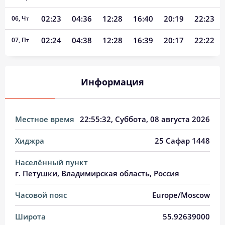
02:23
04:36
12:28
16:40
20:19
22:23
06, Чт
02:24
04:38
12:28
16:39
20:17
22:22
07, Пт
02:25
04:40
12:28
16:37
20:15
22:21
08, Сб
Информация
02:26
04:41
12:28
16:36
20:13
22:20
09, Вс
02:27
04:43
12:28
16:35
20:11
22:19
10, Пн
Местное время
22:55:32
, Суббота, 08 августа 2026
02:27
04:45
12:27
16:34
20:08
22:18
11, Вт
Хиджра
25 Сафар 1448
02:28
04:47
12:27
16:33
20:06
22:16
12, Ср
Населённый пункт
02:29
04:49
12:27
16:32
20:04
22:15
13, Чт
г. Петушки, Владимирская область, Россия
02:30
04:51
12:27
16:31
20:01
22:14
14, Пт
Часовой пояс
Europe/Moscow
02:31
04:53
12:27
16:30
19:59
22:13
15, Сб
Широта
55.92639000