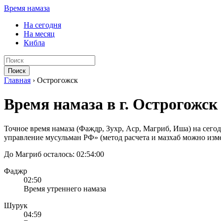
Время намаза
На сегодня
На месяц
Кибла
Поиск
Главная
›
Острогожск
Время намаза в г. Острогожск
Точное время намаза (Фаждр, Зухр, Аср, Магриб, Иша) на сего
управление мусульман РФ» (метод расчета и мазхаб можно изме
До Магриб осталось:
02:54:00
Фаджр
02:50
Время утреннего намаза
Шурук
04:59