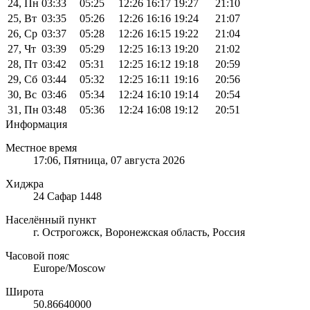
24, Пн
03:33
05:25
12:26
16:17
19:27
21:10
25, Вт
03:35
05:26
12:26
16:16
19:24
21:07
26, Ср
03:37
05:28
12:26
16:15
19:22
21:04
27, Чт
03:39
05:29
12:25
16:13
19:20
21:02
28, Пт
03:42
05:31
12:25
16:12
19:18
20:59
29, Сб
03:44
05:32
12:25
16:11
19:16
20:56
30, Вс
03:46
05:34
12:24
16:10
19:14
20:54
31, Пн
03:48
05:36
12:24
16:08
19:12
20:51
Информация
Местное время
17:06
, Пятница, 07 августа 2026
Хиджра
24 Сафар 1448
Населённый пункт
г. Острогожск, Воронежская область, Россия
Часовой пояс
Europe/Moscow
Широта
50.86640000