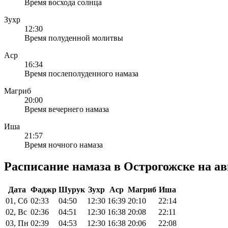
Время восхода солнца
Зухр
12:30
Время полуденной молитвы
Аср
16:34
Время послеполуденного намаза
Магриб
20:00
Время вечернего намаза
Иша
21:57
Время ночного намаза
Расписание намаза в Острогожске на авг
Дата
Фаджр
Шурук
Зухр
Аср
Магриб
Иша
01, Сб
02:33
04:50
12:30
16:39
20:10
22:14
02, Вс
02:36
04:51
12:30
16:38
20:08
22:11
03, Пн
02:39
04:53
12:30
16:38
20:06
22:08