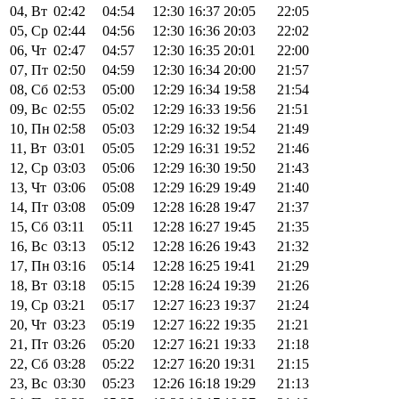
04, Вт
02:42
04:54
12:30
16:37
20:05
22:05
05, Ср
02:44
04:56
12:30
16:36
20:03
22:02
06, Чт
02:47
04:57
12:30
16:35
20:01
22:00
07, Пт
02:50
04:59
12:30
16:34
20:00
21:57
08, Сб
02:53
05:00
12:29
16:34
19:58
21:54
09, Вс
02:55
05:02
12:29
16:33
19:56
21:51
10, Пн
02:58
05:03
12:29
16:32
19:54
21:49
11, Вт
03:01
05:05
12:29
16:31
19:52
21:46
12, Ср
03:03
05:06
12:29
16:30
19:50
21:43
13, Чт
03:06
05:08
12:29
16:29
19:49
21:40
14, Пт
03:08
05:09
12:28
16:28
19:47
21:37
15, Сб
03:11
05:11
12:28
16:27
19:45
21:35
16, Вс
03:13
05:12
12:28
16:26
19:43
21:32
17, Пн
03:16
05:14
12:28
16:25
19:41
21:29
18, Вт
03:18
05:15
12:28
16:24
19:39
21:26
19, Ср
03:21
05:17
12:27
16:23
19:37
21:24
20, Чт
03:23
05:19
12:27
16:22
19:35
21:21
21, Пт
03:26
05:20
12:27
16:21
19:33
21:18
22, Сб
03:28
05:22
12:27
16:20
19:31
21:15
23, Вс
03:30
05:23
12:26
16:18
19:29
21:13