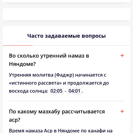
02:28
04:54
12:21
16:12
19:47
22:04
26, Ср
02:29
04:56
12:21
16:11
19:44
22:02
27, Чт
02:30
04:59
12:20
16:09
19:41
22:00
28, Пт
Часто задаваемые вопросы
02:31
05:01
12:20
16:07
19:37
21:58
29, Сб
02:32
05:04
12:20
16:05
19:34
21:57
30, Вс
Во сколько утренний намаз в
Няндоме?
02:33
05:07
12:20
16:03
19:31
21:55
31, Пн
Утренняя молитва (Фаджр) начинается с
«истинного рассвета» и продолжается до
восхода солнца:
02:05
-
04:01
.
По какому мазхабу рассчитывается
аср?
Время намаза Аср в Няндоме по ханафи на