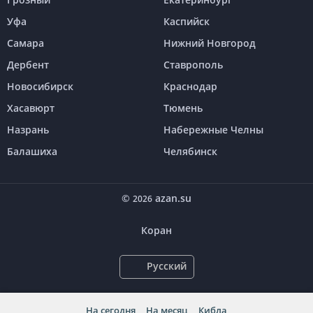
Уфа
Каспийск
Самара
Нижний Новгород
Дербент
Ставрополь
Новосибирск
Краснодар
Хасавюрт
Тюмень
Назрань
Набережные Челны
Балашиха
Челябинск
©
azan.su
2026
Коран
Русский
На сегодня
На месяц
Кибла