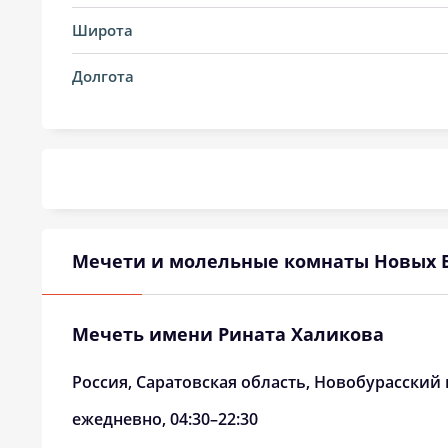
14, Пт
03:30
Широта
15, Сб
03:33
Долгота
16, Вс
03:36
17, Пн
03:39
18, Вт
03:41
19, Ср
03:44
Мечети и молельные комнаты Новых 
20, Чт
03:47
21, Пт
03:49
Мечеть имени Рината Халикова
22, Сб
03:52
Россия, Саратовская область, Новобурасски
23, Вс
03:54
ежедневно, 04:30–22:30