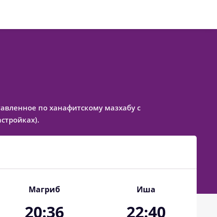
ставленное по ханафитскому мазхабу с
стройках).
Магриб
Иша
20:36
22:40