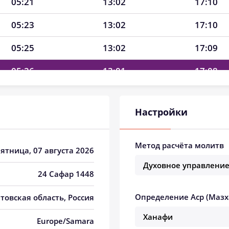
05:21
13:02
17:10
05:23
13:02
17:10
05:25
13:02
17:09
05:26
13:01
17:08
05:28
13:01
17:07
Настройки
05:29
13:01
17:06
05:31
13:01
17:05
Метод расчёта молитв
Пятница, 07 августа 2026
05:33
13:01
17:04
24 Сафар 1448
05:34
13:01
17:03
Определение Аср (Мазх
товская область, Россия
05:36
13:01
17:02
Europe/Samara