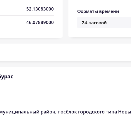
05:37
13:00
17:01
52.13083000
Форматы времени
05:39
13:00
17:00
46.07889000
05:41
13:00
16:59
05:42
13:00
16:58
05:44
13:00
16:57
05:46
12:59
16:56
Бурас
05:47
12:59
16:55
05:49
12:59
16:53
05:51
12:59
16:52
й муниципальный район, посёлок городского типа Нов
05:52
12:58
16:51