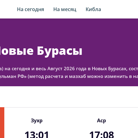
На сегодня
На месяц
Кибла
Новые Бурасы
) на сегодня и весь Август 2026 года в Новых Бурасах, со
льман РФ» (метод расчета и мазхаб можно изменить в на
Зухр
Аср
13:01
17:08