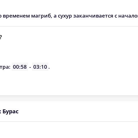
о временем магриб, а сухур заканчивается с начал
?
тра:
00:58
-
03:10
.
 Бурас