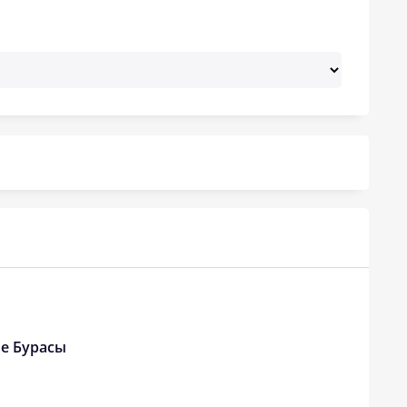
20:22
22:19
20:20
22:16
20:18
22:13
20:16
22:10
20:14
22:07
20:12
22:04
20:10
22:01
20:08
21:58
20:06
21:55
ые Бурасы
20:04
21:52