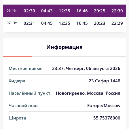
02:30
04:43
12:35
16:46
20:25
22:30
06, Чт
02:31
04:45
12:35
16:45
20:23
22:29
07, Пт
02:32
04:47
12:34
16:44
20:21
22:27
08, Сб
Информация
02:33
04:49
12:34
16:43
20:19
22:26
09, Вс
02:34
04:51
12:34
16:42
20:16
22:25
10, Пн
Местное время
23:37
, Четверг, 06 августа 2026
02:34
04:53
12:34
16:41
20:14
22:24
11, Вт
Хиджра
23 Сафар 1448
02:35
04:55
12:34
16:40
20:12
22:23
12, Ср
Населённый пункт
Новогиреево, Москва, Россия
02:36
04:56
12:34
16:38
20:10
22:21
13, Чт
Часовой пояс
Europe/Moscow
02:37
04:58
12:33
16:37
20:07
22:20
14, Пт
Широта
55.75378000
02:38
05:00
12:33
16:36
20:05
22:19
15, Сб