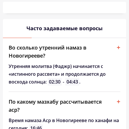
03:10
05:22
12:31
16:21
19:38
21:39
26, Ср
03:13
05:24
12:30
16:20
19:36
21:36
27, Чт
03:16
05:25
12:30
16:18
19:33
21:32
28, Пт
Часто задаваемые вопросы
03:19
05:27
12:30
16:17
19:31
21:29
29, Сб
Во сколько утренний намаз в
03:22
05:29
12:29
16:15
19:28
21:25
30, Вс
Новогирееве?
03:25
05:31
12:29
16:13
19:26
21:22
31, Пн
Утренняя молитва (Фаджр) начинается с
«истинного рассвета» и продолжается до
восхода солнца:
02:30
-
04:43
.
По какому мазхабу рассчитывается
аср?
Время намаза Аср в Новогирееве по ханафи на
сегодня:
16:46
.