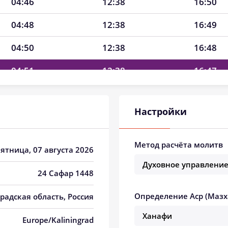
04:46
12:38
16:50
04:48
12:38
16:49
04:50
12:38
16:48
04:51
12:38
16:47
04:53
12:38
16:46
Настройки
04:55
12:37
16:45
04:57
12:37
16:44
Метод расчёта молитв
Пятница, 07 августа 2026
04:59
12:37
16:43
24 Сафар 1448
05:01
12:37
16:42
Определение Аср (Мазх
радская область, Россия
05:02
12:37
16:41
Europe/Kaliningrad