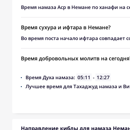
24, Пн
03:13
Время намаза Аср в Немане по ханафи на с
25, Вт
03:16
Время сухура и ифтара в Немане?
26, Ср
03:19
Во время поста начало ифтара совпадает с
27, Чт
03:22
28, Пт
03:25
Время добровольных молитв на сегодня
29, Сб
03:28
Время Духа намаза:
05:11
-
12:27
30, Вс
03:30
Лучшее время для Тахаджуд намаза и Ви
31, Пн
03:33
Направление киблы для намаза Нема