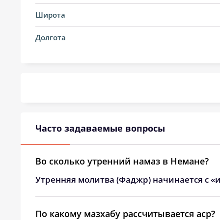
14, Пт
02:41
Широта
15, Сб
02:42
Долгота
16, Вс
02:46
17, Пн
02:49
18, Вт
02:53
19, Ср
02:56
Часто задаваемые вопросы
20, Чт
03:00
21, Пт
03:03
Во сколько утренний намаз в Немане?
Утренняя молитва (Фаджр) начинается с «и
22, Сб
03:06
23, Вс
03:09
По какому мазхабу рассчитывается аср?