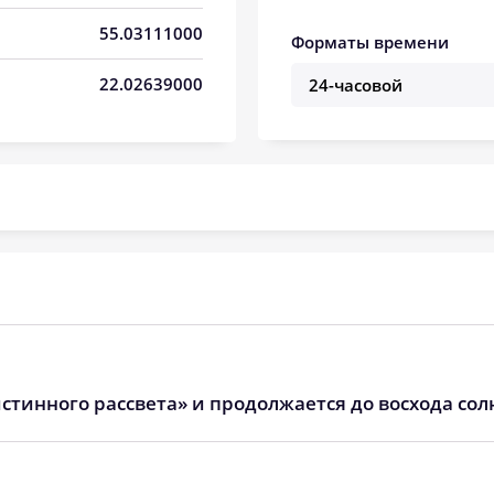
05:04
12:37
16:40
55.03111000
Форматы времени
05:06
12:36
16:39
22.02639000
05:08
12:36
16:37
05:10
12:36
16:36
05:12
12:36
16:35
05:14
12:36
16:34
05:15
12:35
16:32
05:17
12:35
16:31
стинного рассвета» и продолжается до восхода сол
05:19
12:35
16:30
05:21
12:35
16:28