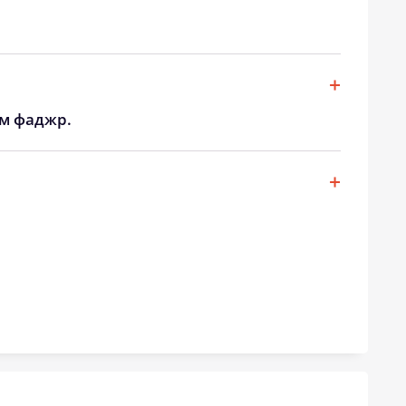
19:45
21:44
19:42
21:40
19:40
21:37
ом фаджр.
19:37
21:34
19:35
21:30
19:32
21:27
19:30
21:23
19:27
21:20