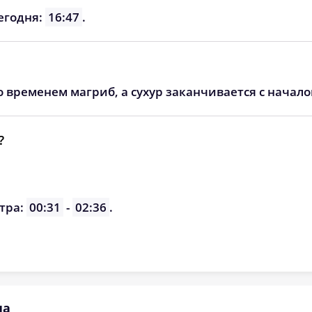
05:23
12:34
16:27
егодня:
16:47
.
05:25
12:34
16:25
05:27
12:34
16:24
о временем магриб, а сухур заканчивается с начал
05:29
12:33
16:23
05:30
12:33
16:21
?
05:32
12:33
16:20
05:34
12:33
16:18
тра:
00:31
-
02:36
.
05:36
12:32
16:17
на