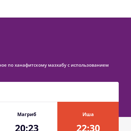
енное по ханафитскому мазхабу с использованием
Магриб
Иша
20:23
22:30