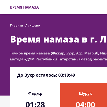
ВРЕМЯ НАМАЗА
Главная
›
Лаишево
Время намаза в г.
Точное время намаза (Фаждр, Зухр, Аср, Магриб, Иш
метода «ДУМ Республики Татарстан» (метод расчета
До Зухр осталось:
03:19:49
Фаджр
Шурук
01:28
04:00