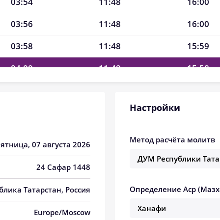
03:54
11:48
16:00
03:56
11:48
16:00
03:58
11:48
15:59
04:00
11:48
15:58
04:01
11:47
15:57
Настройки
04:03
11:47
15:56
04:05
11:47
15:55
Метод расчёта молитв
Пятница, 07 августа 2026
04:07
11:47
15:53
24 Сафар 1448
04:09
11:47
15:52
Определение Аср (Мазх
блика Татарстан, Россия
04:11
11:47
15:51
Europe/Moscow