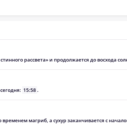
04:32
11:44
15:37
04:34
11:44
15:36
04:36
11:44
15:34
04:37
11:43
15:33
04:39
11:43
15:31
стинного рассвета» и продолжается до восхода сол
04:41
11:43
15:30
04:43
11:42
15:28
 сегодня:
15:58
.
04:45
11:42
15:27
о временем магриб, а сухур заканчивается с начал