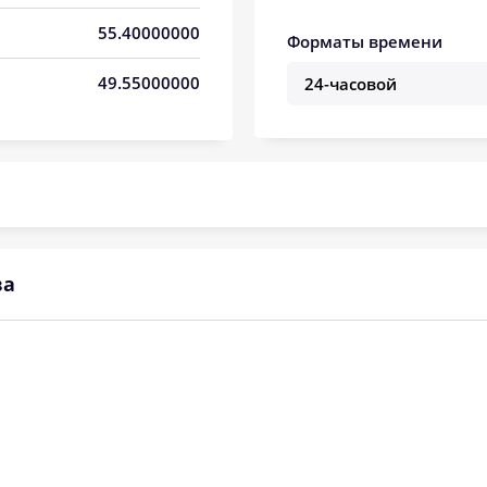
04:13
11:47
15:50
55.40000000
Форматы времени
04:15
11:46
15:49
49.55000000
04:17
11:46
15:48
04:18
11:46
15:46
04:20
11:46
15:45
04:22
11:45
15:44
ва
04:24
11:45
15:42
04:26
11:45
15:41
04:28
11:45
15:40
04:30
11:44
15:38