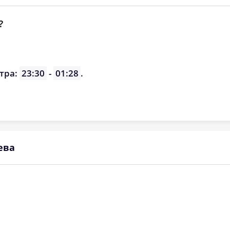
?
тра:
23:30
-
01:28
.
ева