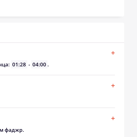
18:56
20:57
18:53
20:53
18:51
20:50
18:48
20:46
18:46
20:43
нца:
01:28
-
04:00
.
18:43
20:39
18:41
20:36
18:38
20:33
ом фаджр.