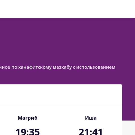
ленное по ханафитскому мазхабу с использованием
Магриб
Иша
19:35
21:41