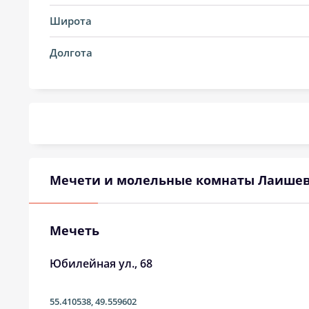
14, Пт
01:33
Широта
15, Сб
01:33
Долгота
16, Вс
01:34
17, Пн
01:35
18, Вт
01:35
19, Ср
01:36
Мечети и молельные комнаты Лаише
20, Чт
01:40
21, Пт
01:44
Мечеть
22, Сб
01:48
Юбилейная ул., 68
23, Вс
01:52
55.410538
,
49.559602