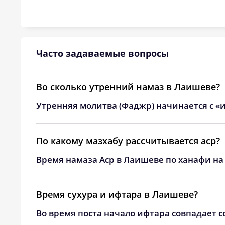
24, Пн
01:56
25, Вт
01:59
26, Ср
02:03
Часто задаваемые вопросы
27, Чт
02:07
Во сколько утренний намаз в Лаишеве?
28, Пт
02:10
Утренняя молитва (Фаджр) начинается с «и
29, Сб
02:14
30, Вс
02:17
По какому мазхабу рассчитывается аср?
Время намаза Аср в Лаишеве по ханафи на
31, Пн
02:20
Время сухура и ифтара в Лаишеве?
Во время поста начало ифтара совпадает с