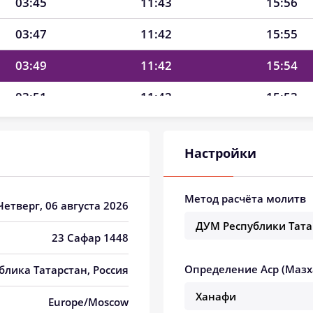
03:45
11:43
15:56
03:47
11:42
15:55
03:49
11:42
15:54
03:51
11:42
15:53
03:53
11:42
15:52
Настройки
03:55
11:42
15:51
03:57
11:42
15:50
Метод расчёта молитв
 Четверг, 06 августа 2026
03:59
11:42
15:49
23 Сафар 1448
04:00
11:42
15:48
Определение Аср (Мазх
ублика Татарстан, Россия
04:02
11:41
15:46
Europe/Moscow