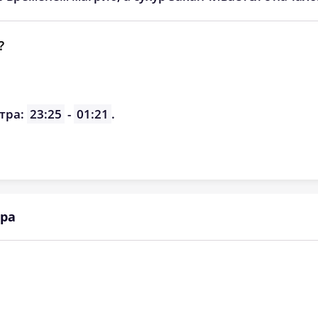
?
тра:
23:25
-
01:21
.
ра