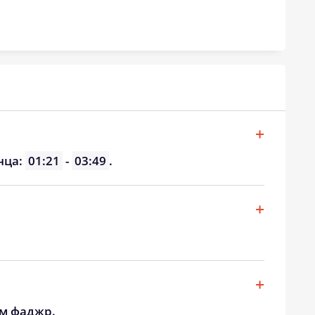
нца:
01:21
-
03:49
.
ом фаджр.