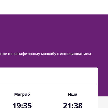
ленное по ханафитскому мазхабу с использованием
Магриб
Иша
19:35
21:38