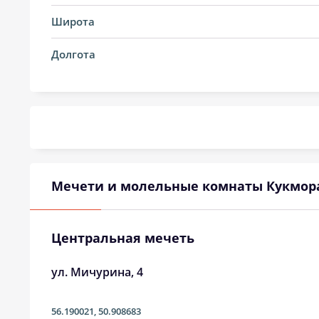
14, Пт
01:26
Широта
15, Сб
01:27
Долгота
16, Вс
01:27
17, Пн
01:28
18, Вт
01:29
19, Ср
01:29
Мечети и молельные комнаты Кукмор
20, Чт
01:30
21, Пт
01:31
Центральная мечеть
22, Сб
01:33
ул. Мичурина, 4
23, Вс
01:37
56.190021
,
50.908683