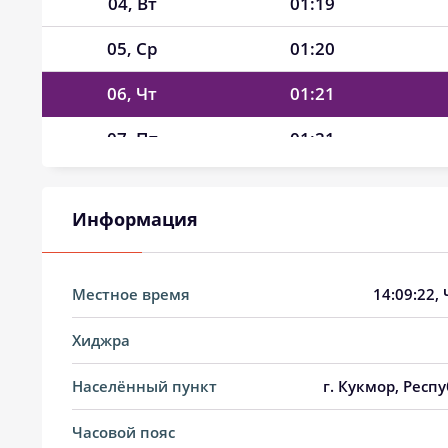
04, Вт
01:19
05, Ср
01:20
06, Чт
01:21
07, Пт
01:21
08, Сб
01:22
Информация
09, Вс
01:23
10, Пн
01:23
Местное время
14:09:23
,
11, Вт
01:24
Хиджра
12, Ср
01:25
Населённый пункт
г. Кукмор, Респ
13, Чт
01:25
Часовой пояс