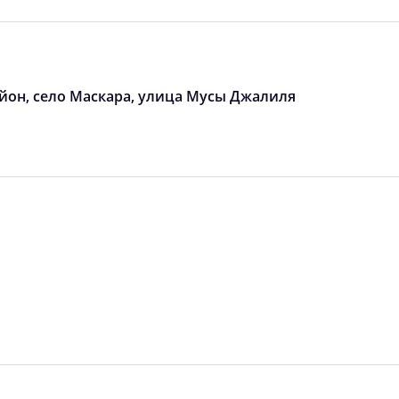
04:24
11:39
15:32
04:26
11:39
15:30
04:28
11:38
15:29
айон, село Маскара, улица Мусы Джалиля
04:30
11:38
15:27
04:32
11:38
15:26
04:34
11:37
15:24
04:36
11:37
15:23
04:38
11:37
15:21