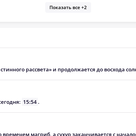
Показать все
+2
стинного рассвета» и продолжается до восхода сол
сегодня:
15:54
.
о временем магриб, а сухур заканчивается с начал