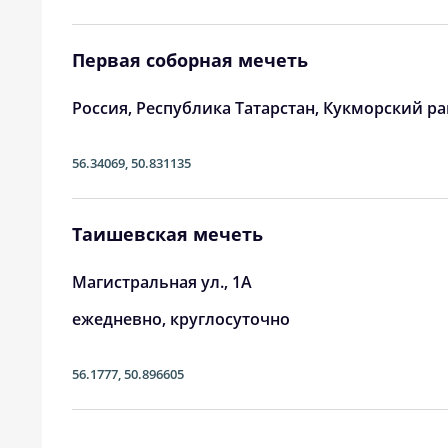
24, Пн
01:42
25, Вт
01:46
Первая соборная мечеть
26, Ср
01:50
Россия, Республика Татарстан, Кукморский р
27, Чт
01:54
56.34069
,
50.831135
28, Пт
01:57
29, Сб
02:01
Таишевская мечеть
30, Вс
02:05
Магистральная ул., 1А
ежедневно, круглосуточно
31, Пн
02:08
56.1777
,
50.896605