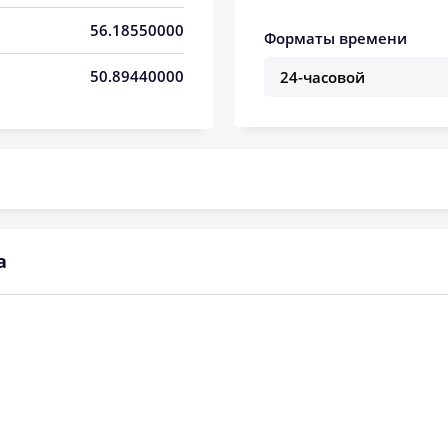
04:04
11:41
15:45
56.18550000
Форматы времени
04:06
11:41
15:44
50.89440000
04:08
11:41
15:43
04:10
11:41
15:41
04:12
11:40
15:40
04:14
11:40
15:39
а
04:16
11:40
15:38
04:18
11:40
15:36
04:20
11:39
15:35
04:22
11:39
15:33