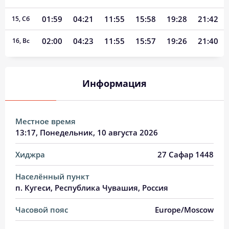
01:59
04:21
11:55
15:58
19:28
21:42
15, Сб
02:00
04:23
11:55
15:57
19:26
21:40
16, Вс
02:01
04:25
11:55
15:56
19:23
21:38
17, Пн
Информация
02:02
04:27
11:55
15:54
19:21
21:34
18, Вт
02:05
04:29
11:54
15:53
19:19
21:30
19, Ср
Местное время
02:08
04:31
11:54
15:52
19:16
21:26
20, Чт
13:17
, Понедельник, 10 августа 2026
02:12
04:33
11:54
15:50
19:14
21:22
21, Пт
Хиджра
27 Сафар 1448
02:16
04:35
11:54
15:49
19:11
21:18
22, Сб
Населённый пункт
п. Кугеси, Республика Чувашия, Россия
02:19
04:37
11:54
15:48
19:09
21:14
23, Вс
Часовой пояс
Europe/Moscow
02:23
04:39
11:53
15:46
19:06
21:11
24, Пн