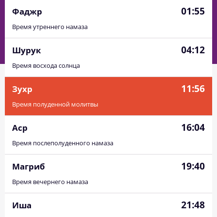
01:55
Фаджр
Время утреннего намаза
04:12
Шурук
Время восхода солнца
11:56
Зухр
Время полуденной молитвы
16:04
Аср
Время послеполуденного намаза
01:48
03:54
11:57
16:13
19:59
21:58
01, Сб
19:40
Магриб
01:48
03:56
11:57
16:12
19:57
21:57
02, Вс
Время вечернего намаза
01:49
03:58
11:57
16:11
19:55
21:56
03, Пн
21:48
Иша