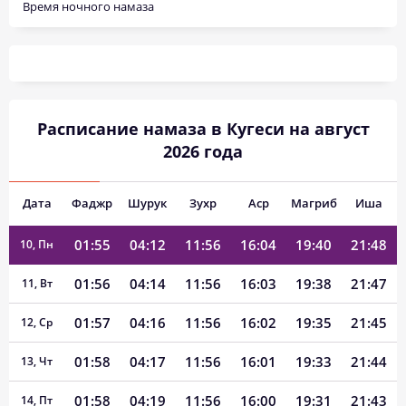
Время ночного намаза
01:50
04:00
11:57
16:10
19:53
21:55
04, Вт
01:51
04:02
11:57
16:09
19:51
21:54
05, Ср
01:52
04:04
11:57
16:08
19:49
21:52
06, Чт
Расписание намаза в Кугеси на август
01:53
04:06
11:57
16:07
19:46
21:51
07, Пт
2026 года
01:53
04:08
11:57
16:06
19:44
21:50
08, Сб
Дата
Фаджр
Шурук
Зухр
Аср
Магриб
Иша
01:54
04:10
11:56
16:05
19:42
21:49
09, Вс
01:55
04:12
11:56
16:04
19:40
21:48
10, Пн
01:56
04:14
11:56
16:03
19:38
21:47
11, Вт
01:57
04:16
11:56
16:02
19:35
21:45
12, Ср
01:58
04:17
11:56
16:01
19:33
21:44
13, Чт
01:58
04:19
11:56
16:00
19:31
21:43
14, Пт