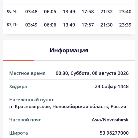
03:48
06:05
13:49
17:58
21:32
23:40
06, Чт
03:49
06:06
13:49
17:57
21:30
23:39
07, Пт
03:50
06:08
13:49
17:56
21:28
23:38
08, Сб
Информация
03:50
06:10
13:49
17:55
21:26
23:37
09, Вс
03:51
06:12
13:48
17:54
21:24
23:36
10, Пн
Местное время
00:30
, Суббота, 08 августа 2026
03:52
06:13
13:48
17:53
21:22
23:32
11, Вт
Хиджра
24 Сафар 1448
03:53
06:15
13:48
17:52
21:20
23:29
12, Ср
Населённый пункт
03:57
06:17
13:48
17:51
21:18
23:25
13, Чт
п. Краснозёрское, Новосибирская область, Россия
04:00
06:19
13:48
17:50
21:16
23:22
14, Пт
Часовой пояс
Asia/Novosibirsk
04:04
06:21
13:48
17:49
21:14
23:18
15, Сб
Широта
53.98277000