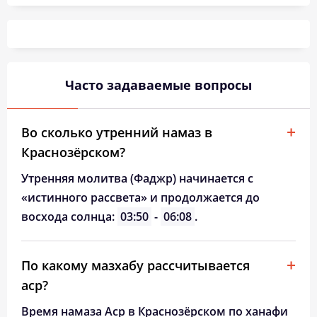
04:37
06:40
13:45
17:35
20:49
22:42
26, Ср
04:40
06:42
13:45
17:34
20:46
22:38
27, Чт
04:43
06:44
13:44
17:32
20:44
22:35
28, Пт
Часто задаваемые вопросы
04:45
06:45
13:44
17:31
20:42
22:32
29, Сб
04:48
06:47
13:44
17:29
20:39
22:29
30, Вс
Во сколько утренний намаз в
Краснозёрском?
04:51
06:49
13:43
17:28
20:37
22:26
31, Пн
Утренняя молитва (Фаджр) начинается с
«истинного рассвета» и продолжается до
восхода солнца:
03:50
-
06:08
.
По какому мазхабу рассчитывается
аср?
Время намаза Аср в Краснозёрском по ханафи