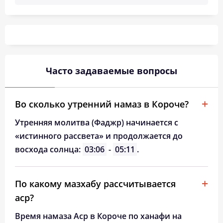
03:45
05:35
12:33
16:22
19:30
21:12
26, Ср
03:47
05:37
12:33
16:21
19:28
21:09
27, Чт
03:49
05:39
12:33
16:20
19:26
21:06
28, Пт
03:52
05:40
12:32
16:18
19:23
21:04
29, Сб
Часто задаваемые вопросы
03:54
05:42
12:32
16:17
19:21
21:01
30, Вс
Во сколько утренний намаз в Короче?
03:56
05:43
12:32
16:16
19:19
20:58
31, Пн
Утренняя молитва (Фаджр) начинается с
«истинного рассвета» и продолжается до
восхода солнца:
03:06
-
05:11
.
По какому мазхабу рассчитывается
аср?
Время намаза Аср в Короче по ханафи на