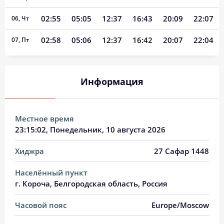
02:55
05:05
12:37
16:43
20:09
22:07
06, Чт
02:58
05:06
12:37
16:42
20:07
22:04
07, Пт
03:01
05:08
12:37
16:41
20:05
22:01
08, Сб
Информация
03:03
05:09
12:37
16:40
20:03
21:58
09, Вс
03:06
05:11
12:37
16:39
20:02
21:56
10, Пн
Местное время
03:09
05:12
12:37
16:39
20:00
21:53
11, Вт
23:15:02
, Понедельник, 10 августа 2026
03:11
05:14
12:36
16:38
19:58
21:50
12, Ср
Хиджра
27 Сафар 1448
03:14
05:15
12:36
16:37
19:56
21:47
13, Чт
Населённый пункт
г. Короча, Белгородская область, Россия
03:16
05:17
12:36
16:36
19:54
21:45
14, Пт
Часовой пояс
Europe/Moscow
03:19
05:19
12:36
16:35
19:52
21:42
15, Сб