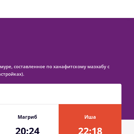
Амуре, составленное по ханафитскому мазхабу с
стройках).
Магриб
Иша
20:24
22:18