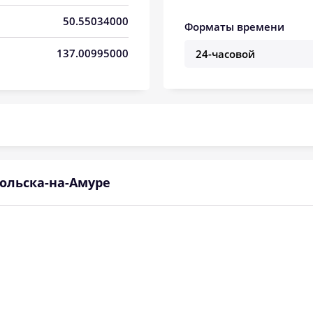
05:38
12:57
16:56
50.55034000
Форматы времени
05:40
12:57
16:55
137.00995000
05:41
12:56
16:54
05:43
12:56
16:53
05:44
12:56
16:52
05:46
12:56
16:51
ольска-на-Амуре
05:47
12:55
16:50
05:49
12:55
16:49
05:50
12:55
16:48
05:52
12:55
16:47