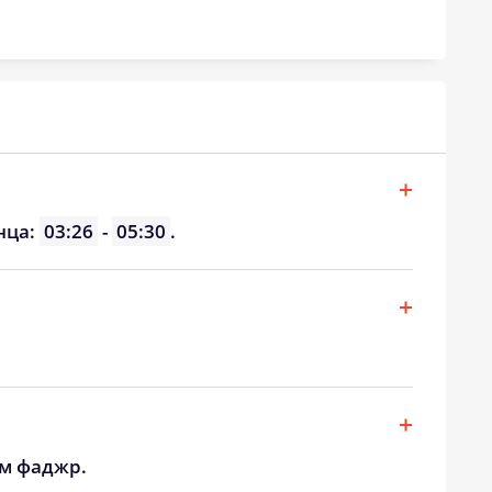
19:55
21:37
19:53
21:34
19:51
21:32
19:48
21:29
19:46
21:26
нца:
03:26
-
05:30
.
19:44
21:24
19:42
21:21
19:40
21:18
ом фаджр.