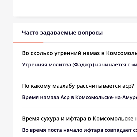
24, Пн
04:02
25, Вт
04:04
26, Ср
04:07
Часто задаваемые вопросы
27, Чт
04:09
Во сколько утренний намаз в Комсомоль
28, Пт
04:11
Утренняя молитва (Фаджр) начинается с «и
29, Сб
04:13
30, Вс
04:15
По какому мазхабу рассчитывается аср?
Время намаза Аср в Комсомольске-на-Амуре
31, Пн
04:17
Время сухура и ифтара в Комсомольске-
Во время поста начало ифтара совпадает с