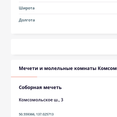
14, Пт
03:38
Широта
15, Сб
03:41
Долгота
16, Вс
03:43
17, Пн
03:46
18, Вт
03:48
19, Ср
03:50
Мечети и молельные комнаты Комсом
20, Чт
03:53
21, Пт
03:55
Соборная мечеть
22, Сб
03:58
Комсомольское ш., 3
23, Вс
04:00
50.559366
,
137.025713