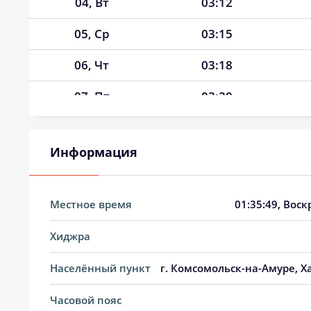
04, Вт
03:12
05, Ср
03:15
06, Чт
03:18
07, Пт
03:20
08, Сб
03:23
Информация
09, Вс
03:26
10, Пн
03:28
Местное время
01:35:50
, Воск
11, Вт
03:31
Хиджра
12, Ср
03:33
Населённый пункт
г. Комсомольск-на-Амуре, Х
13, Чт
03:36
Часовой пояс