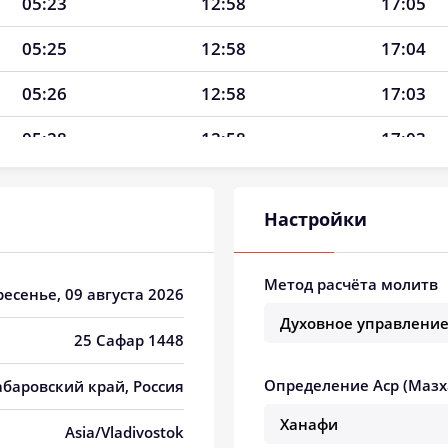
05:23
12:58
17:05
05:25
12:58
17:04
05:26
12:58
17:03
05:28
12:58
17:03
05:29
12:58
17:02
Настройки
05:30
12:58
17:01
05:32
12:57
17:00
Метод расчёта молитв
ресенье, 09 августа 2026
05:33
12:57
16:59
25 Сафар 1448
05:35
12:57
16:58
Определение Аср (Мазх
абаровский край, Россия
05:36
12:57
16:57
Asia/Vladivostok