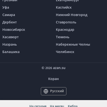
Уфа
Каспийск
Самара
Нижний Новгород
Дербент
Ставрополь
Новосибирск
Краснодар
Хасавюрт
Тюмень
Назрань
Набережные Челны
Балашиха
Челябинск
©
azan.su
2026
Коран
Русский
На сегодня
На месяц
Кибла