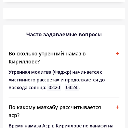
02:38
05:07
12:28
16:20
19:48
22:08
26, Ср
02:39
05:10
12:28
16:18
19:45
22:06
27, Чт
02:40
05:12
12:28
16:16
19:42
22:05
28, Пт
Часто задаваемые вопросы
02:41
05:14
12:27
16:14
19:39
22:00
29, Сб
02:43
05:17
12:27
16:13
19:36
21:56
30, Вс
Во сколько утренний намаз в
Кириллове?
02:47
05:19
12:27
16:11
19:33
21:51
31, Пн
Утренняя молитва (Фаджр) начинается с
«истинного рассвета» и продолжается до
восхода солнца:
02:20
-
04:24
.
По какому мазхабу рассчитывается
аср?
Время намаза Аср в Кириллове по ханафи на