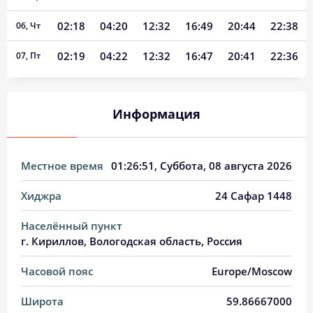
02:18
04:20
12:32
16:49
20:44
22:38
06, Чт
02:19
04:22
12:32
16:47
20:41
22:36
07, Пт
02:20
04:24
12:32
16:46
20:39
22:35
08, Сб
Информация
02:21
04:27
12:32
16:45
20:36
22:34
09, Вс
02:22
04:29
12:32
16:44
20:33
22:32
10, Пн
Местное время
01:26:52
, Суббота, 08 августа 2026
02:23
04:32
12:32
16:42
20:31
22:31
11, Вт
Хиджра
24 Сафар 1448
02:24
04:34
12:32
16:41
20:28
22:29
12, Ср
Населённый пункт
02:25
04:36
12:31
16:40
20:25
22:28
13, Чт
г. Кириллов, Вологодская область, Россия
02:26
04:39
12:31
16:38
20:22
22:26
14, Пт
Часовой пояс
Europe/Moscow
02:27
04:41
12:31
16:37
20:20
22:25
15, Сб
Широта
59.86667000