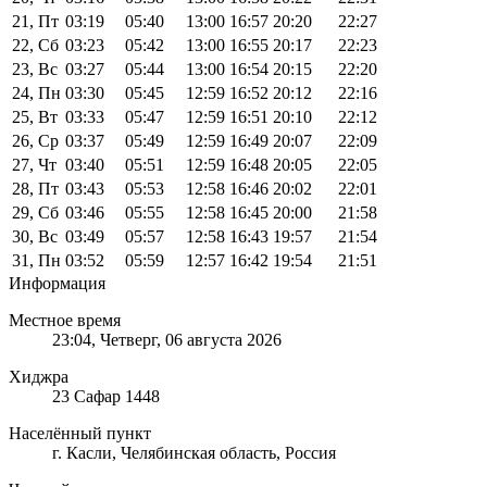
21, Пт
03:19
05:40
13:00
16:57
20:20
22:27
22, Сб
03:23
05:42
13:00
16:55
20:17
22:23
23, Вс
03:27
05:44
13:00
16:54
20:15
22:20
24, Пн
03:30
05:45
12:59
16:52
20:12
22:16
25, Вт
03:33
05:47
12:59
16:51
20:10
22:12
26, Ср
03:37
05:49
12:59
16:49
20:07
22:09
27, Чт
03:40
05:51
12:59
16:48
20:05
22:05
28, Пт
03:43
05:53
12:58
16:46
20:02
22:01
29, Сб
03:46
05:55
12:58
16:45
20:00
21:58
30, Вс
03:49
05:57
12:58
16:43
19:57
21:54
31, Пн
03:52
05:59
12:57
16:42
19:54
21:51
Информация
Местное время
23:04
, Четверг, 06 августа 2026
Хиджра
23 Сафар 1448
Населённый пункт
г. Касли, Челябинская область, Россия