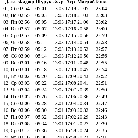
Дата
Фаджр
Шурук
Зухр
Аср
Магриб
Иша
01, Сб
02:54
05:01
13:03
17:19
21:05
23:04
02, Вс
02:55
05:03
13:03
17:18
21:03
23:03
03, Пн
02:56
05:05
13:03
17:17
21:00
23:02
04, Вт
02:57
05:07
13:03
17:16
20:58
23:00
05, Ср
02:57
05:09
13:03
17:15
20:56
22:59
06, Чт
02:58
05:11
13:03
17:14
20:54
22:58
07, Пт
02:59
05:12
13:03
17:13
20:52
22:57
08, Сб
03:00
05:14
13:03
17:12
20:50
22:56
09, Вс
03:01
05:16
13:03
17:11
20:48
22:55
10, Пн
03:01
05:18
13:02
17:10
20:45
22:54
11, Вт
03:02
05:20
13:02
17:09
20:43
22:52
12, Ср
03:03
05:22
13:02
17:08
20:41
22:51
13, Чт
03:04
05:24
13:02
17:07
20:39
22:50
14, Пт
03:05
05:26
13:02
17:06
20:36
22:49
15, Сб
03:06
05:28
13:01
17:04
20:34
22:47
16, Вс
03:06
05:30
13:01
17:03
20:32
22:46
17, Пн
03:07
05:32
13:01
17:02
20:29
22:43
18, Вт
03:08
05:34
13:01
17:01
20:27
22:39
19, Ср
03:12
05:36
13:01
16:59
20:24
22:35
20, Чт
03:16
05:38
13:00
16:58
20:22
22:31