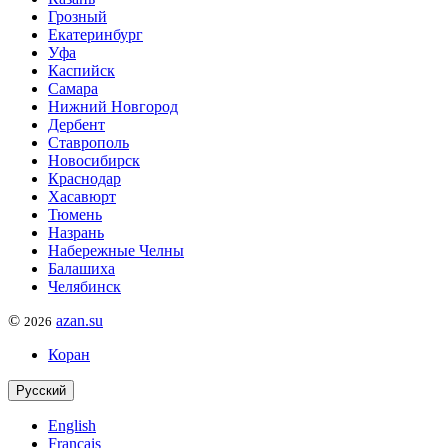
Грозный
Екатеринбург
Уфа
Каспийск
Самара
Нижний Новгород
Дербент
Ставрополь
Новосибирск
Краснодар
Хасавюрт
Тюмень
Назрань
Набережные Челны
Балашиха
Челябинск
©
azan.su
2026
Коран
Русский
English
Français