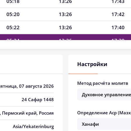
05:18
13:26
17:43
05:20
13:26
17:42
05:22
13:26
17:40
05:24
13:26
17:39
05:27
13:26
17:38
Настройки
05:29
13:26
17:37
05:31
13:26
17:36
Метод расчёта молитв
Пятница, 07 августа 2026
05:33
13:25
17:35
24 Сафар 1448
05:35
13:25
17:33
Определение Аср (Мазх
й, Пермский край, Россия
05:38
13:25
17:32
Asia/Yekaterinburg