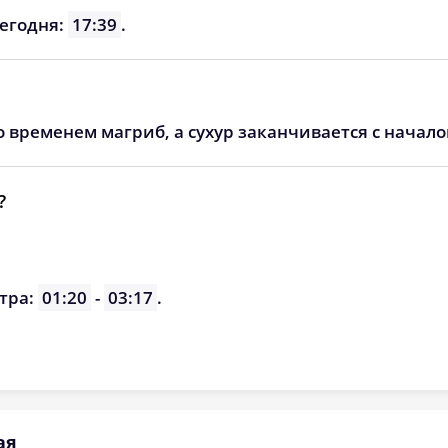
06:02
13:23
17:16
сегодня:
17:39
.
06:04
13:22
17:15
06:06
13:22
17:13
о временем магриб, а сухур заканчивается с начал
06:08
13:22
17:12
06:10
13:22
17:10
?
06:13
13:21
17:08
06:15
13:21
17:07
тра:
01:20
-
03:17
.
06:17
13:21
17:05
ая