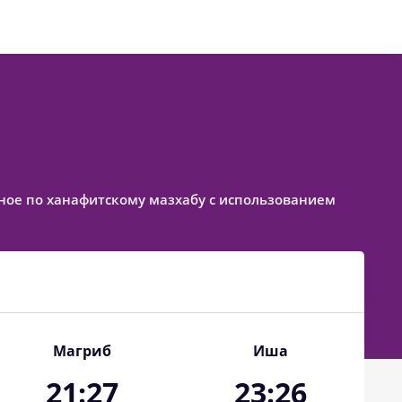
енное по ханафитскому мазхабу с использованием
Магриб
Иша
21:27
23:26