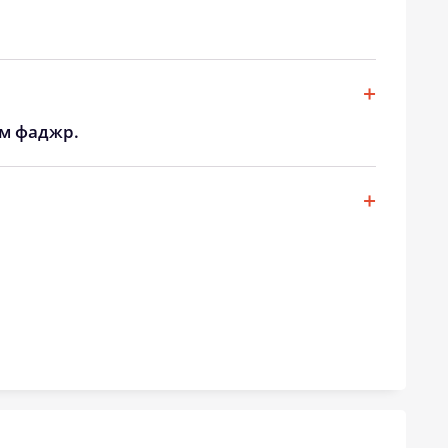
20:42
23:01
20:40
22:56
20:37
22:52
ом фаджр.
20:34
22:48
20:31
22:43
20:29
22:39
20:26
22:35
20:23
22:31