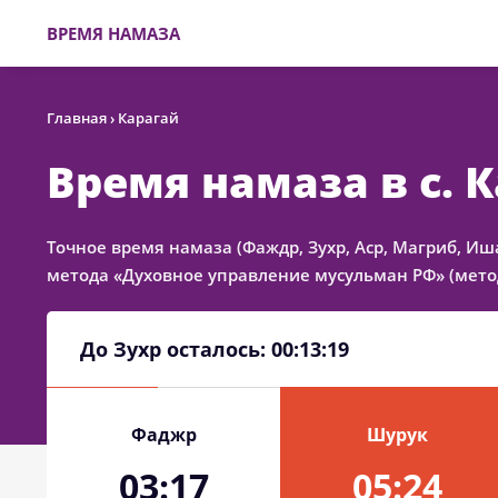
ВРЕМЯ НАМАЗА
Главная
›
Карагай
Время намаза в с. 
Точное время намаза (Фаждр, Зухр, Аср, Магриб, Иш
метода «Духовное управление мусульман РФ» (метод
До Зухр осталось:
00:13:19
Фаджр
Шурук
03:17
05:24