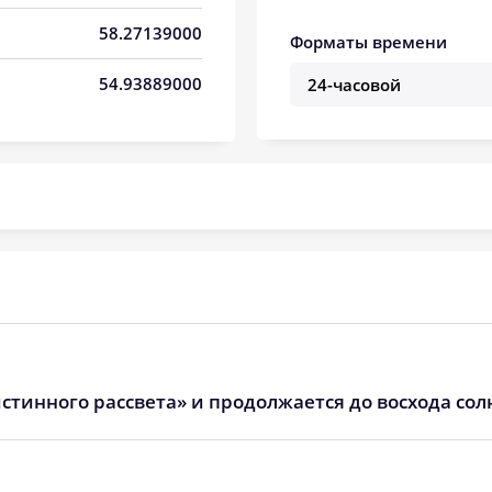
05:40
13:25
17:31
58.27139000
Форматы времени
05:42
13:25
17:29
54.93889000
05:44
13:25
17:28
05:46
13:24
17:27
05:48
13:24
17:25
05:51
13:24
17:24
05:53
13:24
17:22
05:55
13:23
17:21
стинного рассвета» и продолжается до восхода сол
05:57
13:23
17:19
05:59
13:23
17:18