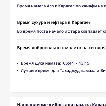
24, Пн
03:33
Время намаза Аср в Карагае по ханафи на 
25, Вт
03:33
Время сухура и ифтара в Карагае?
26, Ср
03:37
Во время поста начало ифтара совпадает с
27, Чт
03:41
28, Пт
03:45
Время добровольных молитв на сегодня
29, Сб
03:49
Время Духа намаза:
05:44
-
13:15
30, Вс
03:53
Лучшее время для Тахаджуд намаза и Ви
31, Пн
03:57
Направление киблы для намаза Караг