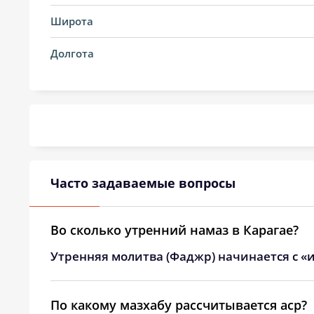
14, Пт
03:24
Широта
15, Сб
03:24
Долгота
16, Вс
03:25
17, Пн
03:26
18, Вт
03:27
19, Ср
03:28
Часто задаваемые вопросы
20, Чт
03:29
21, Пт
03:30
Во сколько утренний намаз в Карагае?
Утренняя молитва (Фаджр) начинается с «и
22, Сб
03:31
23, Вс
03:32
По какому мазхабу рассчитывается аср?