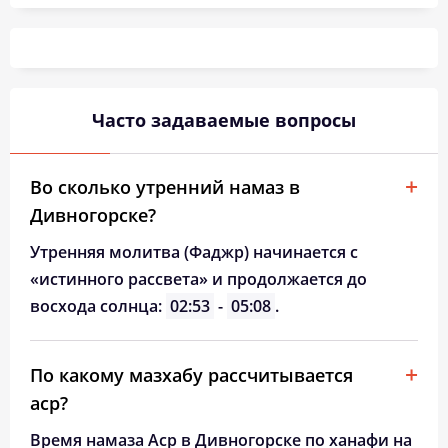
03:29
05:43
12:52
16:43
20:01
22:03
26, Ср
03:33
05:45
12:52
16:42
19:59
21:59
27, Чт
03:36
05:46
12:52
16:40
19:56
21:56
28, Пт
Часто задаваемые вопросы
03:39
05:48
12:52
16:39
19:53
21:52
29, Сб
03:42
05:50
12:51
16:37
19:51
21:49
30, Вс
Во сколько утренний намаз в
Дивногорске?
03:45
05:52
12:51
16:35
19:48
21:45
31, Пн
Утренняя молитва (Фаджр) начинается с
«истинного рассвета» и продолжается до
восхода солнца:
02:53
-
05:08
.
По какому мазхабу рассчитывается
аср?
Время намаза Аср в Дивногорске по ханафи на