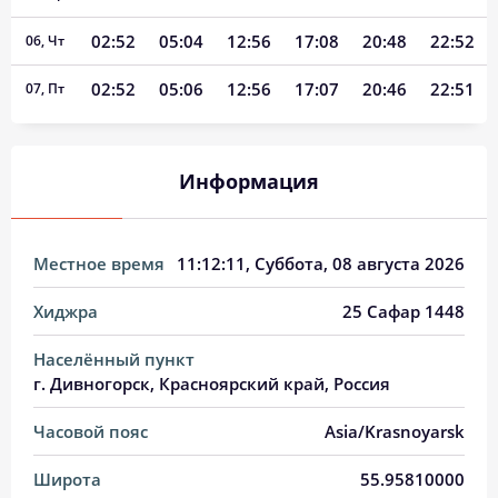
02:52
05:04
12:56
17:08
20:48
22:52
06, Чт
02:52
05:06
12:56
17:07
20:46
22:51
07, Пт
02:53
05:08
12:56
17:06
20:44
22:50
08, Сб
Информация
02:54
05:09
12:56
17:05
20:42
22:49
09, Вс
02:55
05:11
12:56
17:04
20:39
22:47
10, Пн
Местное время
11:12:11
, Суббота, 08 августа 2026
02:56
05:13
12:56
17:03
20:37
22:46
11, Вт
Хиджра
25 Сафар 1448
02:56
05:15
12:56
17:02
20:35
22:45
12, Ср
Населённый пункт
02:57
05:17
12:55
17:00
20:33
22:44
13, Чт
г. Дивногорск, Красноярский край, Россия
02:58
05:19
12:55
16:59
20:30
22:43
14, Пт
Часовой пояс
Asia/Krasnoyarsk
02:59
05:21
12:55
16:58
20:28
22:41
15, Сб
Широта
55.95810000