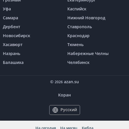
Уфа
Каспийск
Самара
Нижний Новгород
Дербент
Ставрополь
Новосибирск
Краснодар
Хасавюрт
Тюмень
Назрань
Набережные Челны
Балашиха
Челябинск
©
azan.su
2026
Коран
Русский
На сегодня
На месяц
Кибла