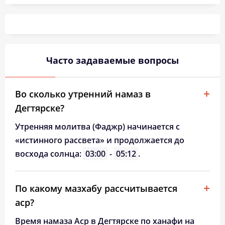
03:32
05:50
13:02
16:52
20:12
22:18
26, Ср
03:36
05:52
13:01
16:51
20:09
22:14
27, Чт
03:39
05:54
13:01
16:49
20:07
22:10
28, Пт
Часто задаваемые вопросы
03:42
05:56
13:01
16:48
20:04
22:06
29, Сб
03:46
05:58
13:00
16:46
20:02
22:03
30, Вс
Во сколько утренний намаз в
Дегтярске?
03:49
06:00
13:00
16:44
19:59
21:59
31, Пн
Утренняя молитва (Фаджр) начинается с
«истинного рассвета» и продолжается до
восхода солнца:
03:00
-
05:12
.
По какому мазхабу рассчитывается
аср?
Время намаза Аср в Дегтярске по ханафи на