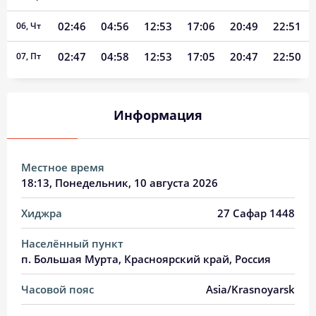
02:46
04:56
12:53
17:06
20:49
22:51
06, Чт
02:47
04:58
12:53
17:05
20:47
22:50
07, Пт
02:48
05:00
12:53
17:04
20:45
22:49
08, Сб
Информация
02:49
05:02
12:53
17:03
20:43
22:47
09, Вс
02:50
05:04
12:53
17:02
20:40
22:46
10, Пн
Местное время
02:51
05:06
12:53
17:01
20:38
22:45
11, Вт
18:13
, Понедельник, 10 августа 2026
02:51
05:08
12:52
16:59
20:36
22:44
12, Ср
Хиджра
27 Сафар 1448
02:52
05:10
12:52
16:58
20:33
22:42
13, Чт
Населённый пункт
п. Большая Мурта, Красноярский край, Россия
02:53
05:12
12:52
16:57
20:31
22:41
14, Пт
Часовой пояс
Asia/Krasnoyarsk
02:54
05:14
12:52
16:56
20:28
22:40
15, Сб