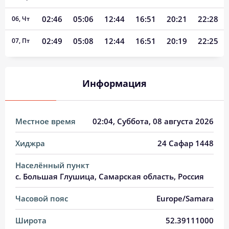
02:46
05:06
12:44
16:51
20:21
22:28
06, Чт
02:49
05:08
12:44
16:51
20:19
22:25
07, Пт
02:52
05:09
12:44
16:50
20:17
22:22
08, Сб
Информация
02:56
05:11
12:44
16:49
20:16
22:19
09, Вс
02:59
05:13
12:44
16:48
20:14
22:15
10, Пн
Местное время
02:04
, Суббота, 08 августа 2026
03:02
05:14
12:43
16:47
20:12
22:12
11, Вт
Хиджра
24 Сафар 1448
03:05
05:16
12:43
16:46
20:10
22:09
12, Ср
Населённый пункт
03:08
05:17
12:43
16:45
20:08
22:06
13, Чт
с. Большая Глушица, Самарская область, Россия
03:11
05:19
12:43
16:44
20:06
22:03
14, Пт
Часовой пояс
Europe/Samara
03:13
05:21
12:43
16:43
20:04
22:00
15, Сб
Широта
52.39111000