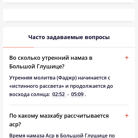
03:43
05:39
12:40
16:30
19:40
21:27
26, Ср
03:45
05:41
12:40
16:28
19:38
21:24
27, Чт
03:48
05:42
12:39
16:27
19:36
21:21
28, Пт
Часто задаваемые вопросы
03:50
05:44
12:39
16:26
19:33
21:18
29, Сб
03:52
05:46
12:39
16:24
19:31
21:15
30, Вс
Во сколько утренний намаз в
Большой Глушице?
03:55
05:47
12:38
16:23
19:29
21:12
31, Пн
Утренняя молитва (Фаджр) начинается с
«истинного рассвета» и продолжается до
восхода солнца:
02:52
-
05:09
.
По какому мазхабу рассчитывается
аср?
Время намаза Аср в Большой Глушице по