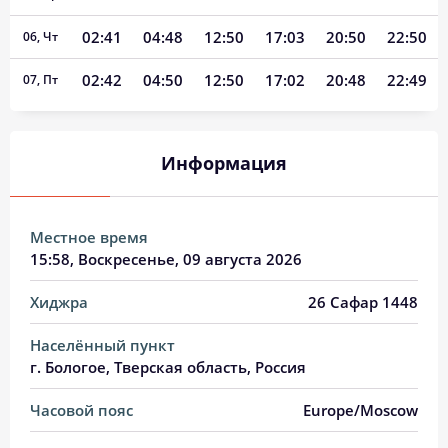
02:41
04:48
12:50
17:03
20:50
22:50
06, Чт
02:42
04:50
12:50
17:02
20:48
22:49
07, Пт
02:42
04:52
12:49
17:01
20:46
22:47
08, Сб
Информация
02:43
04:54
12:49
17:00
20:43
22:46
09, Вс
02:44
04:56
12:49
16:59
20:41
22:45
10, Пн
Местное время
02:45
04:59
12:49
16:58
20:38
22:43
11, Вт
15:58
, Воскресенье, 09 августа 2026
02:46
05:01
12:49
16:56
20:36
22:42
12, Ср
Хиджра
26 Сафар 1448
02:47
05:03
12:49
16:55
20:33
22:41
13, Чт
Населённый пункт
г. Бологое, Тверская область, Россия
02:48
05:05
12:49
16:54
20:31
22:39
14, Пт
Часовой пояс
Europe/Moscow
02:49
05:07
12:48
16:53
20:28
22:38
15, Сб