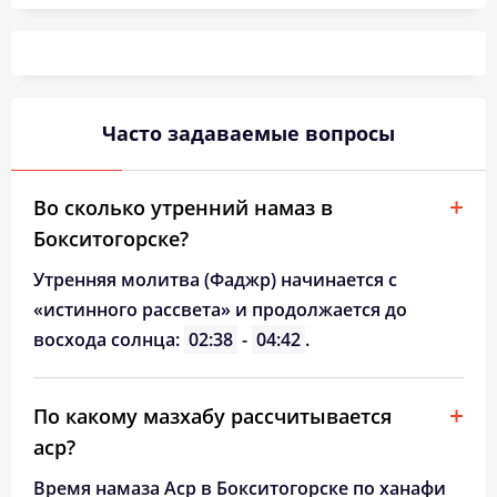
02:57
05:27
12:46
16:38
20:05
22:25
26, Ср
02:58
05:29
12:46
16:36
20:02
22:24
27, Чт
02:59
05:31
12:46
16:34
19:59
22:19
28, Пт
Часто задаваемые вопросы
03:01
05:34
12:46
16:32
19:56
22:14
29, Сб
03:05
05:36
12:45
16:31
19:53
22:10
30, Вс
Во сколько утренний намаз в
Бокситогорске?
03:10
05:38
12:45
16:29
19:50
22:06
31, Пн
Утренняя молитва (Фаджр) начинается с
«истинного рассвета» и продолжается до
восхода солнца:
02:38
-
04:42
.
По какому мазхабу рассчитывается
аср?
Время намаза Аср в Бокситогорске по ханафи