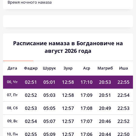
Время ночного намаза
02:47
04:51
12:58
17:15
21:04
23:01
01, Сб
02:48
04:53
12:58
17:14
21:02
23:00
02, Вс
Расписание намаза в Богдановиче на
02:49
04:55
12:58
17:13
21:00
22:59
03, Пн
август 2026 года
02:49
04:57
12:58
17:12
20:58
22:57
04, Вт
Дата
Фаджр
Шурук
Зухр
Аср
Магриб
Иша
02:50
04:59
12:58
17:11
20:55
22:56
05, Ср
02:51
05:01
12:58
17:10
20:53
22:55
06, Чт
02:52
05:03
12:58
17:09
20:51
22:54
07, Пт
02:53
05:05
12:57
17:08
20:49
22:53
08, Сб
02:54
05:07
12:57
17:07
20:46
22:52
09, Вс
02:55
05:09
12:57
17:06
20:44
22:50
10, Пн