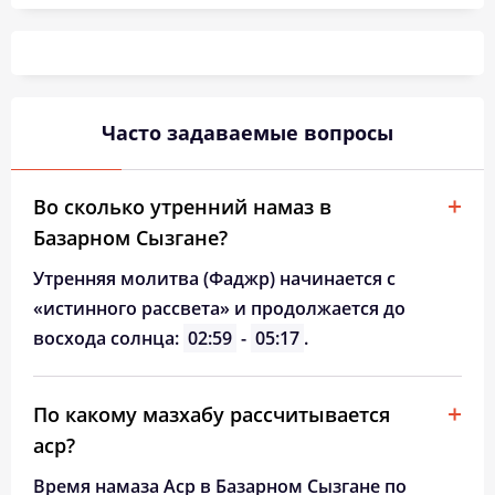
03:49
05:51
12:55
16:45
19:58
21:50
26, Ср
03:52
05:53
12:55
16:44
19:56
21:47
27, Чт
03:54
05:54
12:54
16:42
19:53
21:44
28, Пт
Часто задаваемые вопросы
03:57
05:56
12:54
16:41
19:51
21:40
29, Сб
04:00
05:58
12:54
16:39
19:48
21:37
30, Вс
Во сколько утренний намаз в
Базарном Сызгане?
04:02
06:00
12:53
16:38
19:46
21:34
31, Пн
Утренняя молитва (Фаджр) начинается с
«истинного рассвета» и продолжается до
восхода солнца:
02:59
-
05:17
.
По какому мазхабу рассчитывается
аср?
Время намаза Аср в Базарном Сызгане по